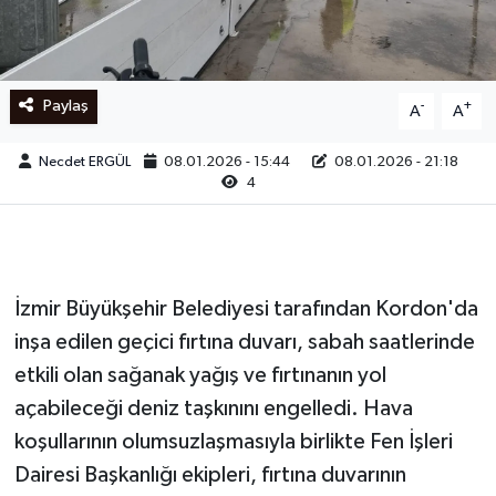
Ege
İzmir
Paylaş
-
+
A
A
İletişim
Necdet ERGÜL
08.01.2026 - 15:44
08.01.2026 - 21:18
4
Künye
Yerel
İzmir Büyükşehir Belediyesi tarafından Kordon'da
inşa edilen geçici fırtına duvarı, sabah saatlerinde
etkili olan sağanak yağış ve fırtınanın yol
açabileceği deniz taşkınını engelledi. Hava
koşullarının olumsuzlaşmasıyla birlikte Fen İşleri
Dairesi Başkanlığı ekipleri, fırtına duvarının