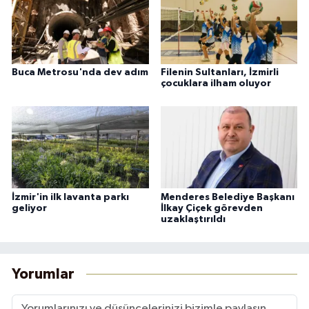
Buca Metrosu'nda dev adım
Filenin Sultanları, İzmirli
çocuklara ilham oluyor
İzmir'in ilk lavanta parkı
Menderes Belediye Başkanı
geliyor
İlkay Çiçek görevden
uzaklaştırıldı
Yorumlar