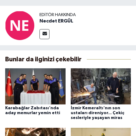
EDITÖR HAKKINDA
Necdet ERGÜL
Bunlar da ilginizi çekebilir
Karabağlar Zabıtası'nda
İzmir Kemeraltı'nın son
aday memurlar yemin etti
ustaları direniyor... Çekiç
sesleriyle yaşayan miras