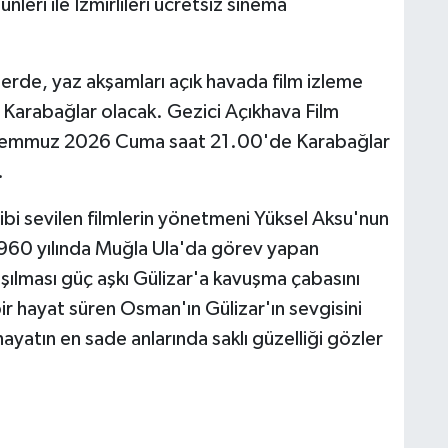
eri ile İzmirlileri ücretsiz sinema
erde, yaz akşamları açık havada film izleme
ğı Karabağlar olacak. Gezici Açıkhava Film
0 Temmuz 2026 Cuma saat 21.00'de Karabağlar
.
i sevilen filmlerin yönetmeni Yüksel Aksu'nun
1960 yılında Muğla Ula'da görev yapan
lması güç aşkı Gülizar'a kavuşma çabasını
 bir hayat süren Osman'ın Gülizar'ın sevgisini
ayatın en sade anlarında saklı güzelliği gözler