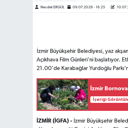
Necdet ERGÜL
09.07.2026 - 16:25
10.07.
İzmir Büyükşehir Belediyesi, yaz akşam
Açıkhava Film Günleri'ni başlatıyor. E
21.00'de Karabağlar Yurdoğlu Parkı'nd
İzmir Bornova
İçeriği Görüntül
İZMİR (İGFA) -
İzmir Büyükşehir Beled