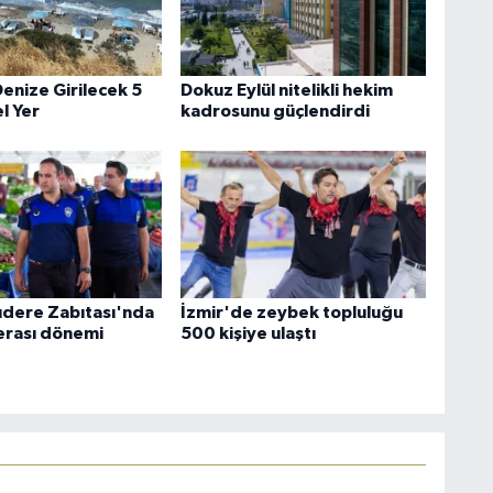
enize Girilecek 5
Dokuz Eylül nitelikli hekim
 Yer
kadrosunu güçlendirdi
lıdere Zabıtası'nda
İzmir'de zeybek topluluğu
erası dönemi
500 kişiye ulaştı