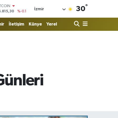
°
OLAR
30
İzmir
7,7436
%0.18
URO
5,2510
%0.32
ir
İletişim
Künye
Yerel
TERLİN
4,4811
%0.38
RAM ALTIN
660.55
%0
İST100
3.779
%-14
ITCOIN
4.815,30
%-0.1
Günleri