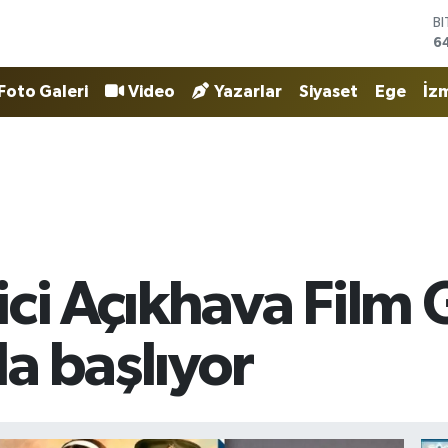
D
4
E
5
Foto Galeri
Video
Yazarlar
Siyaset
Ege
İzm
S
6
G
6
B
1
B
6
ci Açıkhava Film 
a başlıyor