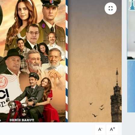
-
+
A
A