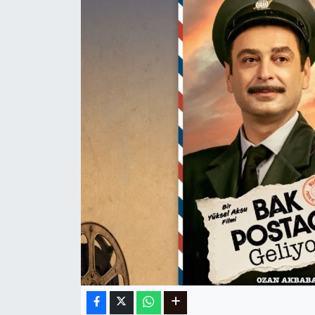
Ege
İzmir
İletişim
Künye
Yerel