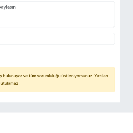
ş bulunuyor ve tüm sorumluluğu üstleniyorsunuz. Yazılan
 tutulamaz.