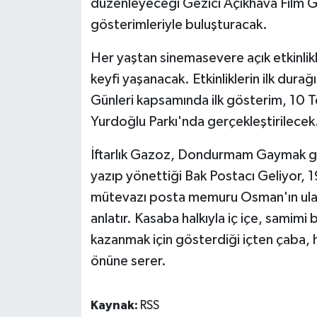
düzenleyeceği Gezici Açıkhava Film Günl
gösterimleriyle buluşturacak.
Her yaştan sinemasevere açık etkinlikl
keyfi yaşanacak. Etkinliklerin ilk dura
Günleri kapsamında ilk gösterim, 1
Yurdoğlu Parkı'nda gerçekleştirilecek
İftarlık Gazoz, Dondurmam Gaymak gib
yazıp yönettiği Bak Postacı Geliyor, 
mütevazı posta memuru Osman'ın ulaşı
anlatır. Kasaba halkıyla iç içe, samimi
kazanmak için gösterdiği içten çaba, h
önüne serer.
Kaynak:
RSS