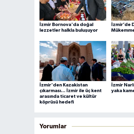
İzmir Bornova'da doğal
İzmir’de D
lezzetler halkla buluşuyor
Mükemmel
İzmir'den Kazakistan
İzmir Nar
çıkarması... İzmir ile üç kent
yaka kam
arasında ticaret ve kültür
köprüsü hedefi
Yorumlar