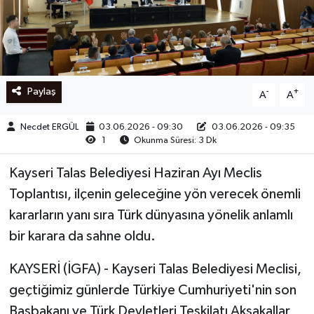
Ege
İzmir
Paylaş
-
+
A
A
İletişim
Necdet ERGÜL
03.06.2026 - 09:30
03.06.2026 - 09:35
Künye
1
Okunma Süresi: 3 Dk
Yerel
Kayseri Talas Belediyesi Haziran Ayı Meclis
Toplantısı, ilçenin geleceğine yön verecek önemli
kararların yanı sıra Türk dünyasına yönelik anlamlı
bir karara da sahne oldu.
KAYSERİ (İGFA) - Kayseri Talas Belediyesi Meclisi,
geçtiğimiz günlerde Türkiye Cumhuriyeti'nin son
Başbakanı ve Türk Devletleri Teşkilatı Aksakallar