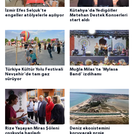
İzmir Efes Selçuk'te
Kütahya'da Yedigöller
engeller atölyelerle aşılıyor
Metehan Destek Konserleri
start aldı
Türkiye Kültür Yolu Festivali
Muğla Milas'ta 'Mylasa
Nevşehir'de tam gaz
Band' izdihamı
sürüyor
Rize Yaşayan Miras Şöleni
Deniz ekosistemini
coşkuyla başladı
koruyacak proje