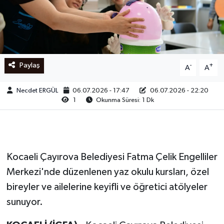
Ege
İzmir
Paylaş
-
+
A
A
İletişim
Necdet ERGÜL
06.07.2026 - 17:47
06.07.2026 - 22:20
Künye
1
Okunma Süresi: 1 Dk
Yerel
Kocaeli Çayırova Belediyesi Fatma Çelik Engelliler
Merkezi'nde düzenlenen yaz okulu kursları, özel
bireyler ve ailelerine keyifli ve öğretici atölyeler
sunuyor.