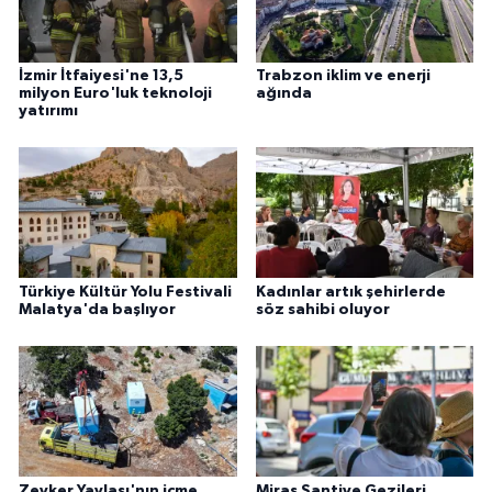
İzmir İtfaiyesi'ne 13,5
Trabzon iklim ve enerji
milyon Euro'luk teknoloji
ağında
yatırımı
Türkiye Kültür Yolu Festivali
Kadınlar artık şehirlerde
Malatya'da başlıyor
söz sahibi oluyor
Zeyker Yaylası'nın içme
Miras Şantiye Gezileri