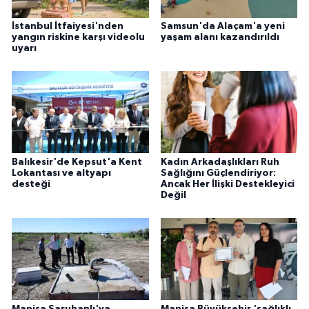
İstanbul İtfaiyesi'nden
Samsun'da Alaçam'a yeni
yangın riskine karşı videolu
yaşam alanı kazandırıldı
uyarı
Balıkesir'de Kepsut'a Kent
Kadın Arkadaşlıkları Ruh
Lokantası ve altyapı
Sağlığını Güçlendiriyor:
desteği
Ancak Her İlişki Destekleyici
Değil
Manisa Saruhanlı'ya
Manisa Büyükşehir 'sağlıklı