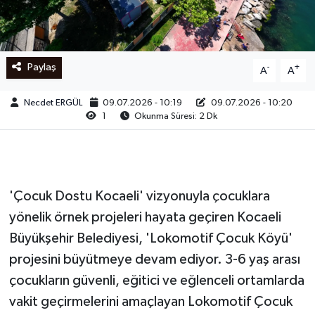
Ege
İzmir
Paylaş
-
+
A
A
İletişim
Necdet ERGÜL
09.07.2026 - 10:19
09.07.2026 - 10:20
1
Okunma Süresi: 2 Dk
Künye
Yerel
'Çocuk Dostu Kocaeli' vizyonuyla çocuklara
yönelik örnek projeleri hayata geçiren Kocaeli
Büyükşehir Belediyesi, 'Lokomotif Çocuk Köyü'
projesini büyütmeye devam ediyor. 3-6 yaş arası
çocukların güvenli, eğitici ve eğlenceli ortamlarda
vakit geçirmelerini amaçlayan Lokomotif Çocuk