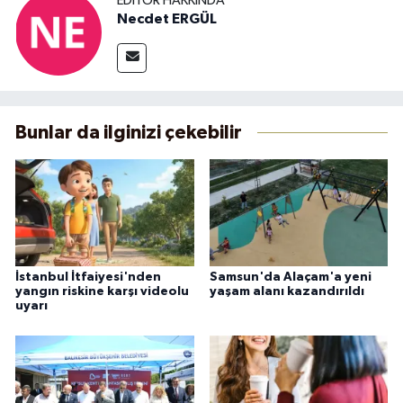
EDITÖR HAKKINDA
Necdet ERGÜL
Bunlar da ilginizi çekebilir
İstanbul İtfaiyesi'nden
Samsun'da Alaçam'a yeni
yangın riskine karşı videolu
yaşam alanı kazandırıldı
uyarı