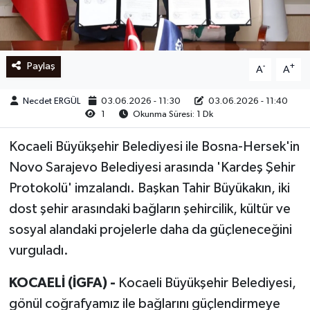
Ege
İzmir
Paylaş
-
+
A
A
İletişim
Necdet ERGÜL
03.06.2026 - 11:30
03.06.2026 - 11:40
1
Okunma Süresi: 1 Dk
Künye
Kocaeli Büyükşehir Belediyesi ile Bosna-Hersek'in
Yerel
Novo Sarajevo Belediyesi arasında 'Kardeş Şehir
Protokolü' imzalandı. Başkan Tahir Büyükakın, iki
dost şehir arasındaki bağların şehircilik, kültür ve
sosyal alandaki projelerle daha da güçleneceğini
vurguladı.
KOCAELİ (İGFA) -
Kocaeli Büyükşehir Belediyesi,
gönül coğrafyamız ile bağlarını güçlendirmeye