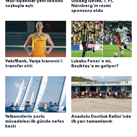
Yeşil-siyahlılar yeni sezonu
Uludağ İçecek, 1. FC
coşkuyla açtı
Nürnberg'in resmi
sponsoru oldu
VakıfBank, Vanja Ivanovic'i
Lukaku Fener'e mi,
transfer etti
Beşiktaş'a mı geliyor?
Yelkencilerin zorlu
Anadolu Dostluk Rallisi'nde
mücadelesi ilk günde nefes
ilk yarı tamamlandı
kesti