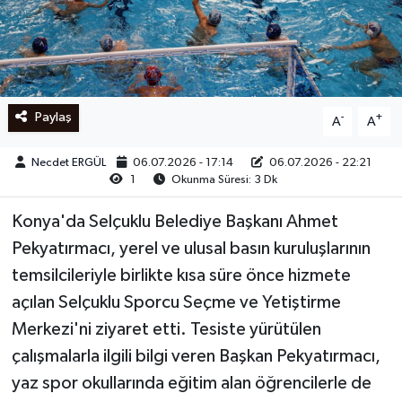
Ege
İzmir
Paylaş
-
+
A
A
İletişim
Necdet ERGÜL
06.07.2026 - 17:14
06.07.2026 - 22:21
Künye
1
Okunma Süresi: 3 Dk
Yerel
Konya'da Selçuklu Belediye Başkanı Ahmet
Pekyatırmacı, yerel ve ulusal basın kuruluşlarının
temsilcileriyle birlikte kısa süre önce hizmete
açılan Selçuklu Sporcu Seçme ve Yetiştirme
Merkezi'ni ziyaret etti. Tesiste yürütülen
çalışmalarla ilgili bilgi veren Başkan Pekyatırmacı,
yaz spor okullarında eğitim alan öğrencilerle de