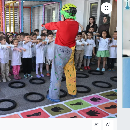
-
+
A
A