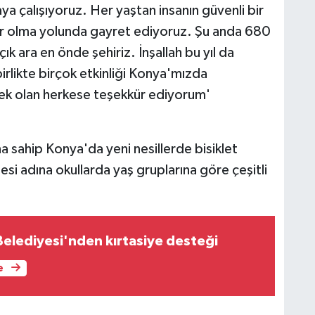
ya çalışıyoruz. Her yaştan insanın güvenli bir
ehir olma yolunda gayret ediyoruz. Şu anda 680
ık ara en önde şehiriz. İnşallah bu yıl da
irlikte birçok etkinliği Konya'mızda
 olan herkese teşekkür ediyorum'
a sahip Konya'da yeni nesillerde bisiklet
mesi adına okullarda yaş gruplarına göre çeşitli
Belediyesi'nden kırtasiye desteği
e