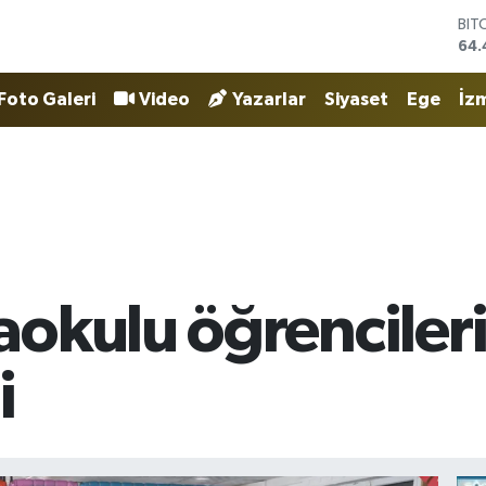
DO
47,
EU
55,
Foto Galeri
Video
Yazarlar
Siyaset
Ege
İzm
STE
64,
GRA
652
BİS
13.
BIT
64.
okulu öğrencileri
i