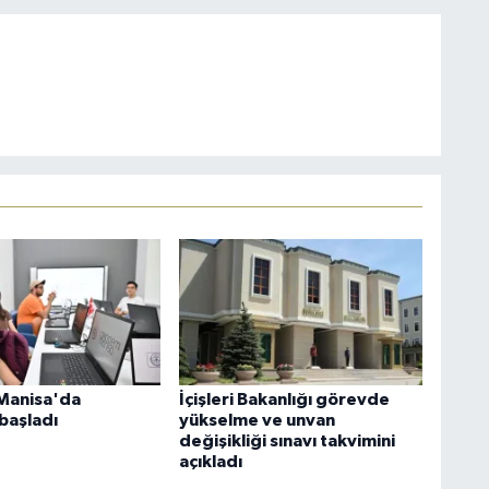
Manisa'da
İçişleri Bakanlığı görevde
başladı
yükselme ve unvan
değişikliği sınavı takvimini
açıkladı