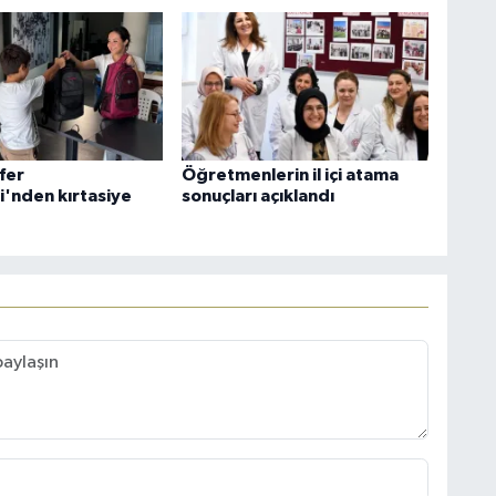
fer
Öğretmenlerin il içi atama
i'nden kırtasiye
sonuçları açıklandı