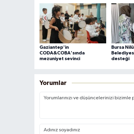
Gaziantep'in
Bursa Nilü
CODA&COBA'sında
Belediyes
mezuniyet sevinci
desteği
Yorumlar