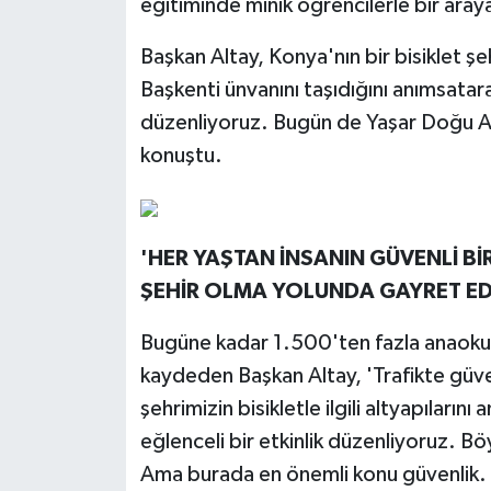
eğitiminde minik öğrencilerle bir aray
Başkan Altay, Konya'nın bir bisiklet ş
Başkenti ünvanını taşıdığını anımsatar
düzenliyoruz. Bugün de Yaşar Doğu Ana
konuştu.
'HER YAŞTAN İNSANIN GÜVENLİ BİR
ŞEHİR OLMA YOLUNDA GAYRET E
Bugüne kadar 1.500'ten fazla anaokulu 
kaydeden Başkan Altay, 'Trafikte güve
şehrimizin bisikletle ilgili altyapılarını
eğlenceli bir etkinlik düzenliyoruz. Bö
Ama burada en önemli konu güvenlik. Ka