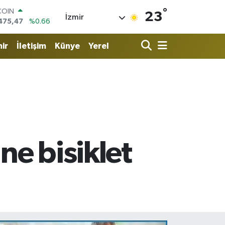
°
LAR
23
İzmir
5971
%0.05
RO
1336
%0.18
ir
İletişim
Künye
Yerel
RLİN
2534
%0.22
M ALTIN
7.85
%0.54
T100
703
%0
COIN
475,47
%0.66
ne bisiklet