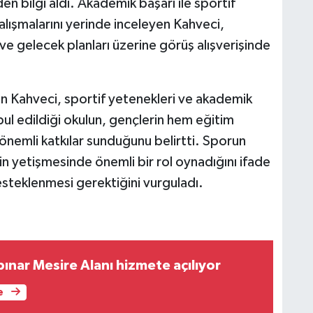
den bilgi aldı. Akademik başarı ile sportif
alışmalarını yerinde inceleyen Kahveci,
e gelecek planları üzerine görüş alışverişinde
an Kahveci, sportif yetenekleri ve akademik
bul edildiği okulun, gençlerin hem eğitim
önemli katkılar sunduğunu belirtti. Sporun
erin yetişmesinde önemli bir rol oynadığını ifade
steklenmesi gerektiğini vurguladı.
ınar Mesire Alanı hizmete açılıyor
e