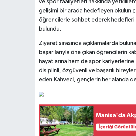
ve spor faaliyetleri hakkında yetkililer
gelişimi bir arada hedefleyen okulun ç
öğrencilerle sohbet ederek hedefleri v
bulundu.
Ziyaret sırasında açıklamalarda bulun
başarılarıyla öne çıkan öğrencilerin ka
hayatlarına hem de spor kariyerlerine 
disiplinli, özgüvenli ve başarılı bireyl
eden Kahveci, gençlerin her alanda de
Manisa'da Akp
İçeriği Görüntül