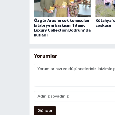
Özgür Aras'ın çok konuşulan
Kütahya'd
kitabı yeni baskısını Titanic
coşkusu
Luxury Collection Bodrum'da
kutladı
Yorumlar
Gönder