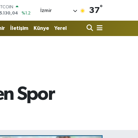
°
OLAR
37
İzmir
7,7106
%0.17
URO
5,1652
%0.27
ir
İletişim
Künye
Yerel
TERLİN
4,4046
%0.35
RAM ALTIN
618.49
%2.12
İST100
3.773
%-19
ITCOIN
5.130,04
%1.2
en Spor