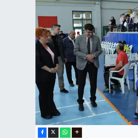
Ege
İzmir
İletişim
Künye
Yerel