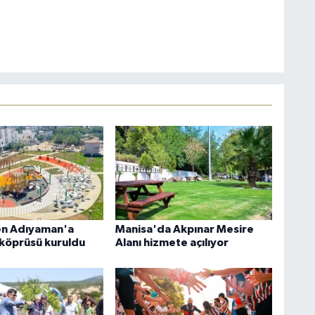
en Adıyaman'a
Manisa'da Akpınar Mesire
 köprüsü kuruldu
Alanı hizmete açılıyor