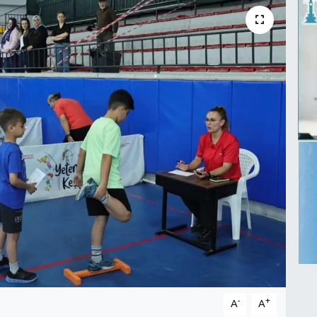
-
+
A
A