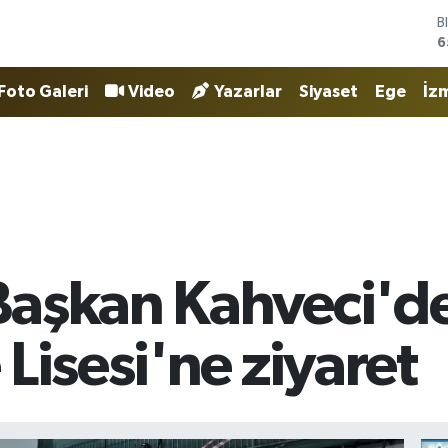
D
4
E
5
Foto Galeri
Video
Yazarlar
Siyaset
Ege
İzm
S
6
G
6
B
1
B
6
Başkan Kahveci'd
Lisesi'ne ziyaret