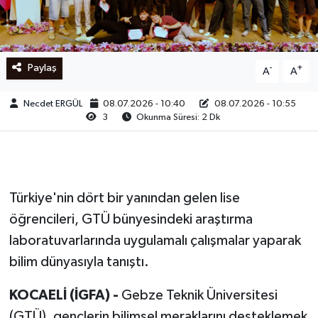
Ege
İzmir
Paylaş
-
+
A
A
İletişim
Necdet ERGÜL
08.07.2026 - 10:40
08.07.2026 - 10:55
3
Okunma Süresi: 2 Dk
Künye
Yerel
Türkiye'nin dört bir yanından gelen lise
öğrencileri, GTÜ bünyesindeki araştırma
laboratuvarlarında uygulamalı çalışmalar yaparak
bilim dünyasıyla tanıştı.
KOCAELİ (İGFA) -
Gebze Teknik Üniversitesi
(GTÜ), gençlerin bilimsel meraklarını desteklemek