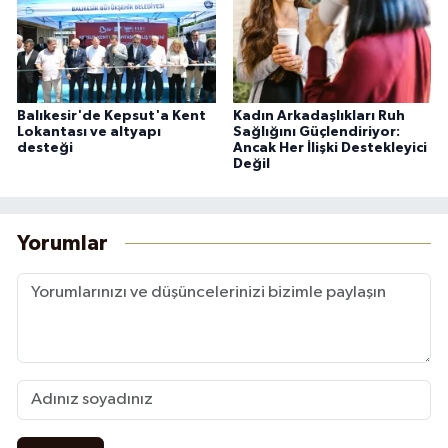
Balıkesir'de Kepsut'a Kent
Kadın Arkadaşlıkları Ruh
Lokantası ve altyapı
Sağlığını Güçlendiriyor:
desteği
Ancak Her İlişki Destekleyici
Değil
Yorumlar