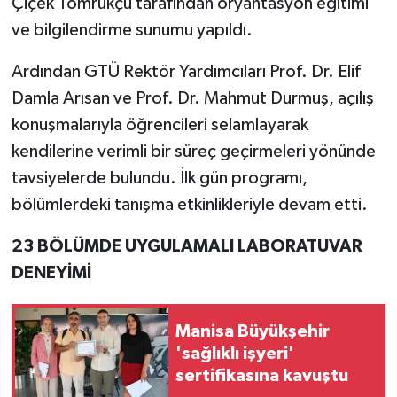
Çiçek Tomrukçu tarafından oryantasyon eğitimi
ve bilgilendirme sunumu yapıldı.
Ardından GTÜ Rektör Yardımcıları Prof. Dr. Elif
Damla Arısan ve Prof. Dr. Mahmut Durmuş, açılış
konuşmalarıyla öğrencileri selamlayarak
kendilerine verimli bir süreç geçirmeleri yönünde
tavsiyelerde bulundu. İlk gün programı,
bölümlerdeki tanışma etkinlikleriyle devam etti.
23 BÖLÜMDE UYGULAMALI LABORATUVAR
DENEYİMİ
Manisa Büyükşehir
'sağlıklı işyeri'
sertifikasına kavuştu