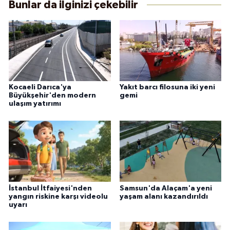
Bunlar da ilginizi çekebilir
Kocaeli Darıca'ya
Yakıt barcı filosuna iki yeni
Büyükşehir'den modern
gemi
ulaşım yatırımı
İstanbul İtfaiyesi'nden
Samsun'da Alaçam'a yeni
yangın riskine karşı videolu
yaşam alanı kazandırıldı
uyarı