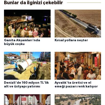
Bunlar da ilginizi çekebilir
Ganita Akşamları'nda
Kırsal yollara neşter
büyük coşku
Denizli'de 160 milyon TL'lik
Ayvalık'ta üretici ve el
alt ve üstyapı yatırımı
emeği pazarı renk katıyor