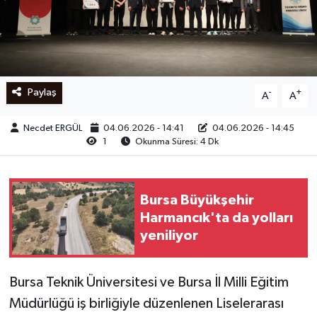
Ege
İzmir
Paylaş
-
+
A
A
İletişim
Necdet ERGÜL
04.06.2026 - 14:41
04.06.2026 - 14:45
Künye
1
Okunma Süresi: 4 Dk
Yerel
Bursa Büyükşehir
Harmancık'ta da yolları
yeniliyor
Bursa Teknik Üniversitesi ve Bursa İl Milli Eğitim
Müdürlüğü iş birliğiyle düzenlenen Liselerarası