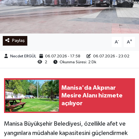
Ege
İzmir
Paylaş
-
+
A
A
İletişim
Necdet ERGÜL
06.07.2026 - 17:58
06.07.2026 - 23:02
Künye
2
Okunma Süresi: 2 Dk
Yerel
Manisa'da Akpınar
Mesire Alanı hizmete
açılıyor
Manisa Büyükşehir Belediyesi, özellikle afet ve
yangınlara müdahale kapasitesini güçlendirmek