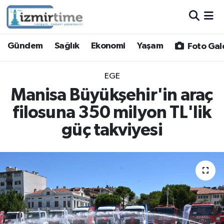
Gündem
Nöbetçi Eczaneler
Gündem
Sağlık
Ekonomi
Yaşam
Foto Gal
Sağlık
Hava Durumu
EGE
Ekonomi
İzmir Namaz Vakitleri
Manisa Büyükşehir'in araç
filosuna 350 milyon TL'lik
Yaşam
Trafik Durumu
güç takviyesi
Foto Galeri
Süper Lig Puan Durumu ve Fikstür
Video
Tüm Manşetler
Yazarlar
Son Dakika Haberleri
Siyaset
Haber Arşivi