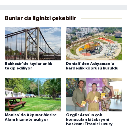
Bunlar da ilginizi çekebilir
Balıkesir'de kıyılar anlık
Denizli'den Adıyaman'a
takip ediliyor
kardeşlik köprüsü kuruldu
Manisa'da Akpınar Mesire
Özgür Aras'ın çok
Alanı hizmete açılıyor
konuşulan kitabı yeni
baskısını Titanic Luxury