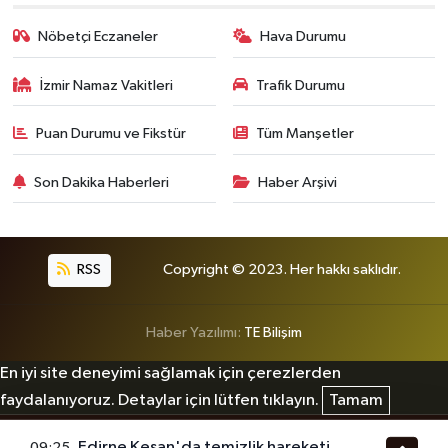
Nöbetçi Eczaneler
Hava Durumu
İzmir Namaz Vakitleri
Trafik Durumu
Puan Durumu ve Fikstür
Tüm Manşetler
Son Dakika Haberleri
Haber Arşivi
RSS
Copyright © 2023. Her hakkı saklıdır.
Haber Yazılımı:
TE Bilişim
En iyi site deneyimi sağlamak için çerezlerden
faydalanıyoruz. Detaylar için lütfen tıklayın.
Tamam
Edirne Keşan'da temizlik hareketi
09:25