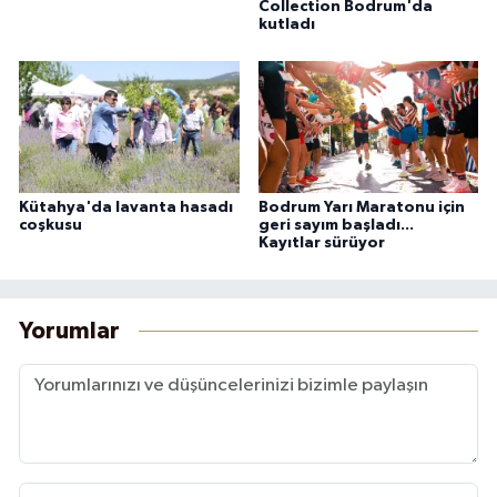
Collection Bodrum'da
kutladı
Kütahya'da lavanta hasadı
Bodrum Yarı Maratonu için
coşkusu
geri sayım başladı...
Kayıtlar sürüyor
Yorumlar