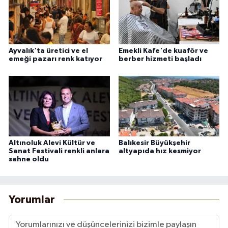
Ayvalık'ta üretici ve el
Emekli Kafe'de kuaför ve
emeği pazarı renk katıyor
berber hizmeti başladı
Altınoluk Alevi Kültür ve
Balıkesir Büyükşehir
Sanat Festivali renkli anlara
altyapıda hız kesmiyor
sahne oldu
Yorumlar