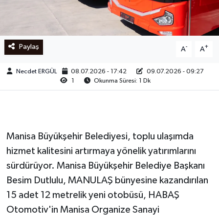
Ege
İzmir
Paylaş
-
+
A
A
İletişim
Necdet ERGÜL
08.07.2026 - 17:42
09.07.2026 - 09:27
1
Okunma Süresi: 1 Dk
Künye
Yerel
Manisa Büyükşehir Belediyesi, toplu ulaşımda
hizmet kalitesini artırmaya yönelik yatırımlarını
sürdürüyor. Manisa Büyükşehir Belediye Başkanı
Besim Dutlulu, MANULAŞ bünyesine kazandırılan
15 adet 12 metrelik yeni otobüsü, HABAŞ
Otomotiv'in Manisa Organize Sanayi