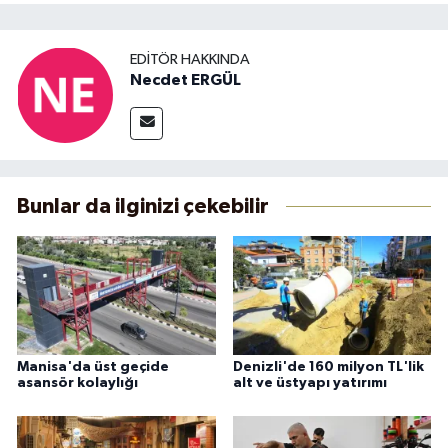
EDITÖR HAKKINDA
Necdet ERGÜL
Bunlar da ilginizi çekebilir
Manisa'da üst geçide
Denizli'de 160 milyon TL'lik
asansör kolaylığı
alt ve üstyapı yatırımı