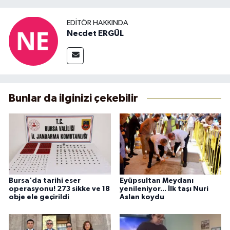
EDITÖR HAKKINDA
Necdet ERGÜL
Bunlar da ilginizi çekebilir
Bursa'da tarihi eser
Eyüpsultan Meydanı
operasyonu! 273 sikke ve 18
yenileniyor... İlk taşı Nuri
obje ele geçirildi
Aslan koydu