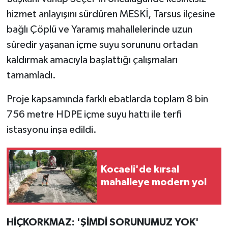
hizmet anlayışını sürdüren MESKİ, Tarsus ilçesine
bağlı Çöplü ve Yaramış mahallelerinde uzun
süredir yaşanan içme suyu sorununu ortadan
kaldırmak amacıyla başlattığı çalışmaları
tamamladı.
Proje kapsamında farklı ebatlarda toplam 8 bin
756 metre HDPE içme suyu hattı ile terfi
istasyonu inşa edildi.
Kocaeli'de kırsal
mahalleye modern yol
HİÇKORKMAZ: 'ŞİMDİ SORUNUMUZ YOK'