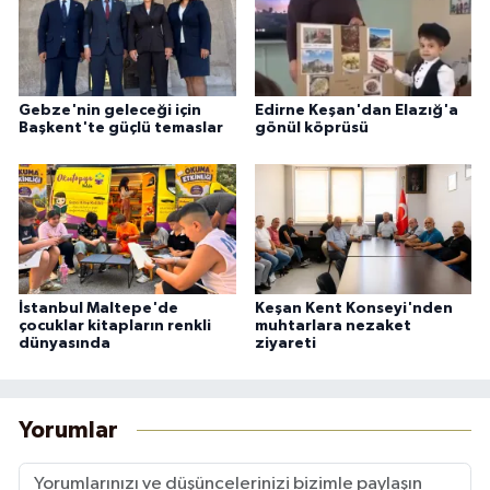
Gebze'nin geleceği için
Edirne Keşan'dan Elazığ'a
Başkent'te güçlü temaslar
gönül köprüsü
İstanbul Maltepe'de
Keşan Kent Konseyi'nden
çocuklar kitapların renkli
muhtarlara nezaket
dünyasında
ziyareti
Yorumlar