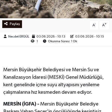
Ege
İzmir
Paylaş
-
+
A
A
İletişim
Necdet ERGÜL
03.06.2026 - 10:13
03.06.2026 - 10:15
1
Okunma Süresi: 1 Dk
Künye
Yerel
Mersin Büyükşehir Belediyesi ve Mersin Su ve
Kanalizasyon İdaresi (MESKİ) Genel Müdürlüğü,
kent genelinde içme suyu altyapısını yenileme
çalışmalarına hız kesmeden devam ediyor.
MERSİN (İGFA) -
Mersin Büyükşehir Belediye
Başkanı Vahap Seçer'in öncülüğünde kesintisiz