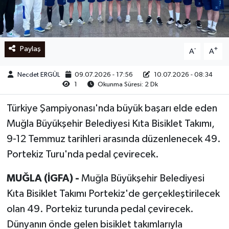
Ege
İzmir
Paylaş
-
+
A
A
İletişim
Necdet ERGÜL
09.07.2026 - 17:56
10.07.2026 - 08:34
1
Okunma Süresi: 2 Dk
Künye
Türkiye Şampiyonası'nda büyük başarı elde eden
Yerel
Muğla Büyükşehir Belediyesi Kıta Bisiklet Takımı,
9-12 Temmuz tarihleri arasında düzenlenecek 49.
Portekiz Turu'nda pedal çevirecek.
MUĞLA (İGFA) -
Muğla Büyükşehir Belediyesi
Kıta Bisiklet Takımı Portekiz'de gerçekleştirilecek
olan 49. Portekiz turunda pedal çevirecek.
Dünyanın önde gelen bisiklet takımlarıyla