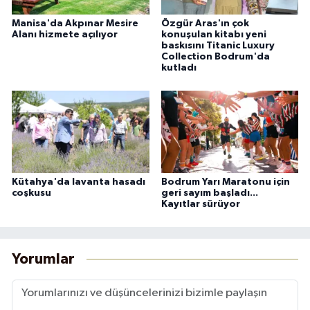
Manisa'da Akpınar Mesire
Özgür Aras'ın çok
Alanı hizmete açılıyor
konuşulan kitabı yeni
baskısını Titanic Luxury
Collection Bodrum'da
kutladı
Kütahya'da lavanta hasadı
Bodrum Yarı Maratonu için
coşkusu
geri sayım başladı...
Kayıtlar sürüyor
Yorumlar