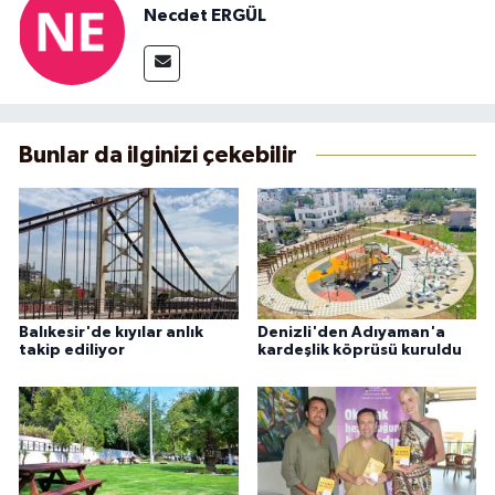
Necdet ERGÜL
Bunlar da ilginizi çekebilir
Balıkesir'de kıyılar anlık
Denizli'den Adıyaman'a
takip ediliyor
kardeşlik köprüsü kuruldu