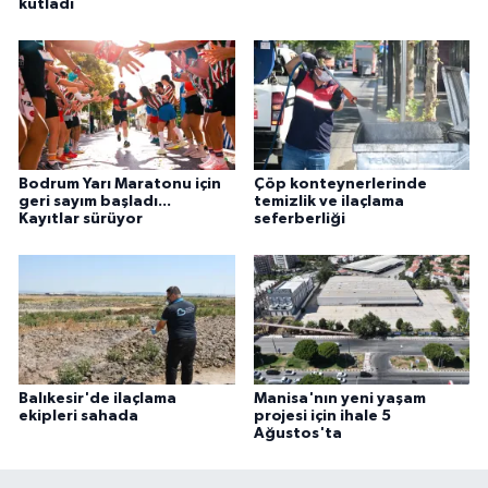
kutladı
Bodrum Yarı Maratonu için
Çöp konteynerlerinde
geri sayım başladı...
temizlik ve ilaçlama
Kayıtlar sürüyor
seferberliği
Balıkesir'de ilaçlama
Manisa'nın yeni yaşam
ekipleri sahada
projesi için ihale 5
Ağustos'ta