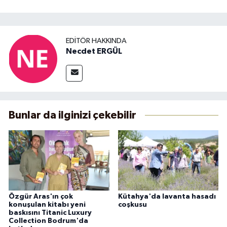
EDITÖR HAKKINDA
Necdet ERGÜL
Bunlar da ilginizi çekebilir
Özgür Aras'ın çok
Kütahya'da lavanta hasadı
konuşulan kitabı yeni
coşkusu
baskısını Titanic Luxury
Collection Bodrum'da