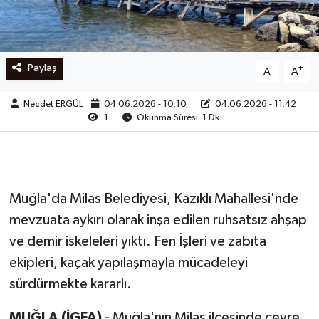
Ege
İzmir
Paylaş
-
+
A
A
İletişim
Necdet ERGÜL
04.06.2026 - 10:10
04.06.2026 - 11:42
1
Okunma Süresi: 1 Dk
Künye
Yerel
Muğla'da Milas Belediyesi, Kazıklı Mahallesi'nde
mevzuata aykırı olarak inşa edilen ruhsatsız ahşap
ve demir iskeleleri yıktı. Fen İşleri ve zabıta
ekipleri, kaçak yapılaşmayla mücadeleyi
sürdürmekte kararlı.
MUĞLA (İGFA)
- Muğla'nın Milas ilçesinde çevre