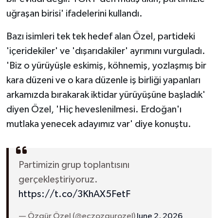
uğraşan birisi' ifadelerini kullandı.
Bazı isimleri tek tek hedef alan Özel, partideki
'içeridekiler' ve 'dışarıdakiler' ayrımını vurguladı.
'Biz o yürüyüşle eskimiş, köhnemiş, yozlaşmış bir
kara düzeni ve o kara düzenle iş birliği yapanları
arkamızda bırakarak iktidar yürüyüşüne başladık'
diyen Özel, 'Hiç heveslenilmesi. Erdoğan'ı
mutlaka yenecek adayımız var' diye konuştu.
Partimizin grup toplantısını
gerçekleştiriyoruz.
https://t.co/3KhAX5FetF
— Özgür Özel (@eczozgurozel)
June 2, 2026