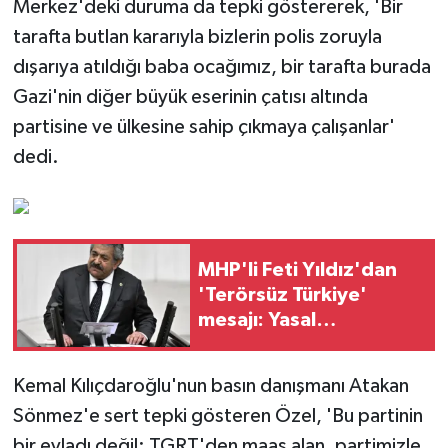
Merkez'deki duruma da tepki göstererek, 'Bir
tarafta butlan kararıyla bizlerin polis zoruyla
dışarıya atıldığı baba ocağımız, bir tarafta burada
Gazi'nin diğer büyük eserinin çatısı altında
partisine ve ülkesine sahip çıkmaya çalışanlar'
dedi.
MHP'li Feti Yıldız'dan
'Terörsüz Türkiye'
mesajı: Yasal
düzenlemeler kalıcı
sonuç üretecek
Kemal Kılıçdaroğlu'nun basın danışmanı Atakan
Sönmez'e sert tepki gösteren Özel, 'Bu partinin
bir evladı değil: TGRT'den maaş alan, partimizle