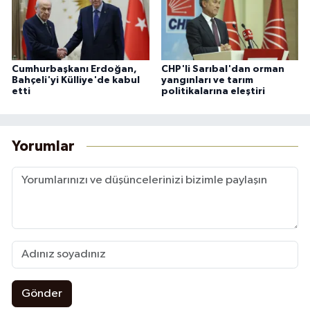
Cumhurbaşkanı Erdoğan,
CHP'li Sarıbal'dan orman
Bahçeli'yi Külliye'de kabul
yangınları ve tarım
etti
politikalarına eleştiri
Yorumlar
Gönder