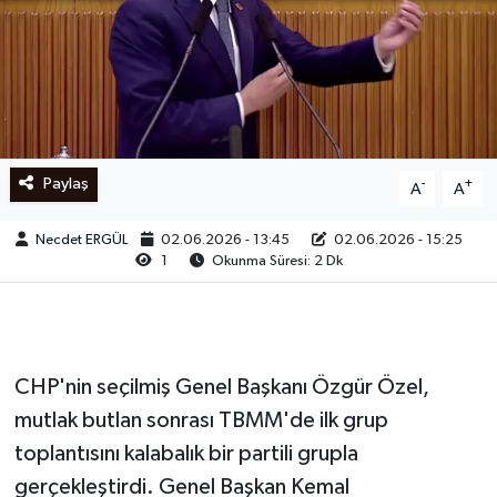
Ege
İzmir
İletişim
Paylaş
-
+
A
A
Künye
Necdet ERGÜL
02.06.2026 - 13:45
02.06.2026 - 15:25
1
Okunma Süresi: 2 Dk
Yerel
CHP'nin seçilmiş Genel Başkanı Özgür Özel,
mutlak butlan sonrası TBMM'de ilk grup
toplantısını kalabalık bir partili grupla
gerçekleştirdi. Genel Başkan Kemal