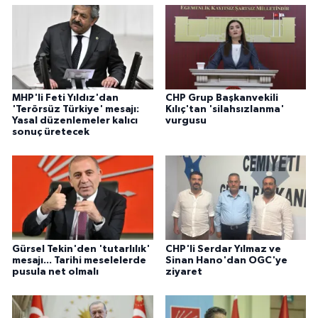
MHP'li Feti Yıldız'dan
CHP Grup Başkanvekili
'Terörsüz Türkiye' mesajı:
Kılıç'tan 'silahsızlanma'
Yasal düzenlemeler kalıcı
vurgusu
sonuç üretecek
Gürsel Tekin'den 'tutarlılık'
CHP'li Serdar Yılmaz ve
mesajı... Tarihi meselelerde
Sinan Hano'dan OGC'ye
pusula net olmalı
ziyaret