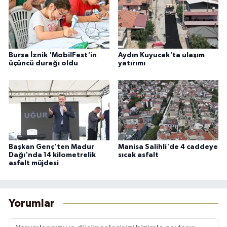
Bursa İznik 'MobilFest'in
Aydın Kuyucak'ta ulaşım
üçüncü durağı oldu
yatırımı
Başkan Genç'ten Madur
Manisa Salihli'de 4 caddeye
Dağı'nda 14 kilometrelik
sıcak asfalt
asfalt müjdesi
Yorumlar