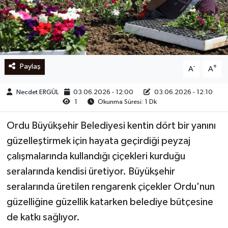
Ege
İzmir
Paylaş
-
+
A
A
İletişim
Necdet ERGÜL
03.06.2026 - 12:00
03.06.2026 - 12:10
Künye
1
Okunma Süresi: 1 Dk
Yerel
Ordu Büyükşehir Belediyesi kentin dört bir yanını
güzelleştirmek için hayata geçirdiği peyzaj
çalışmalarında kullandığı çiçekleri kurduğu
seralarında kendisi üretiyor. Büyükşehir
seralarında üretilen rengarenk çiçekler Ordu'nun
güzelliğine güzellik katarken belediye bütçesine
de katkı sağlıyor.