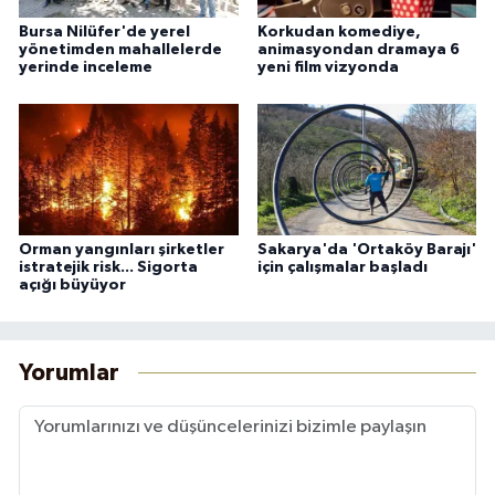
Bursa Nilüfer'de yerel
Korkudan komediye,
yönetimden mahallelerde
animasyondan dramaya 6
yerinde inceleme
yeni film vizyonda
Orman yangınları şirketler
Sakarya'da 'Ortaköy Barajı'
istratejik risk... Sigorta
için çalışmalar başladı
açığı büyüyor
Yorumlar