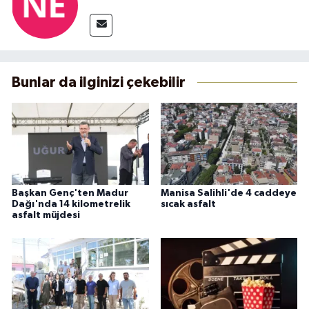
Bunlar da ilginizi çekebilir
Başkan Genç'ten Madur
Manisa Salihli'de 4 caddeye
Dağı'nda 14 kilometrelik
sıcak asfalt
asfalt müjdesi