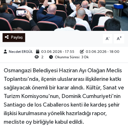
Ege
İzmir
Paylaş
-
+
A
A
İletişim
Necdet ERGÜL
03.06.2026 - 17:55
03.06.2026 - 18:00
Künye
2
Okunma Süresi: 3 Dk
Yerel
Osmangazi Belediyesi Haziran Ayı Olağan Meclis
Toplantısı'nda, ilçenin uluslararası ilişkilerine katkı
sağlayacak önemli bir karar alındı. Kültür, Sanat ve
Turizm Komisyonu'nun, Dominik Cumhuriyeti'nin
Santiago de los Caballeros kenti ile kardeş şehir
ilişkisi kurulmasına yönelik hazırladığı rapor,
mecliste oy birliğiyle kabul edildi.