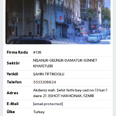
Firma Kodu
#136
NİŞANLIK-GELİNLİK-DAMATLIK-SÜNNET
Sektör
KIYAFETLERİ
Yetkili
ŞAHİN TİFTİKOGLU
Telefon
5533208824
Akdeniz mah. Şehit fethi bey cad.no:13 kat:1
Adres
daire 21. ESHOT HAN KONAK /İZMİR
E-Mail
[email protected]
Ülke
Turkey