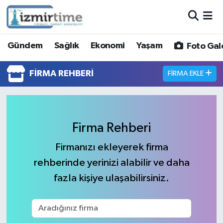
Gündem
Nöbetçi Eczaneler
Gündem
Sağlık
Ekonomi
Yaşam
Foto Gal
Sağlık
Hava Durumu
FIRMA REHBERI
FIRMA EKLE
Ekonomi
İzmir Namaz Vakitleri
Yaşam
Trafik Durumu
Firma Rehberi
Foto Galeri
Süper Lig Puan Durumu ve Fikstür
Firmanızı ekleyerek firma
rehberinde yerinizi alabilir ve daha
Video
Tüm Manşetler
fazla kişiye ulaşabilirsiniz.
Yazarlar
Son Dakika Haberleri
Siyaset
Haber Arşivi