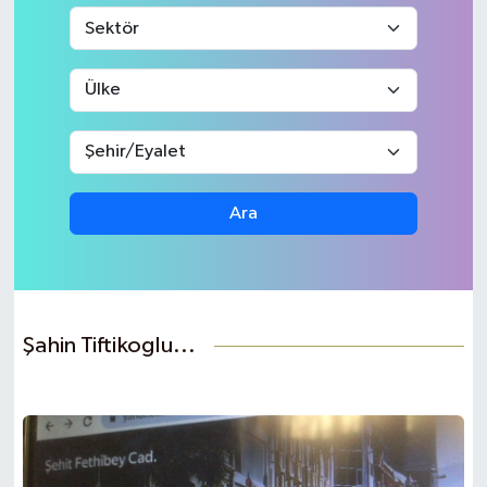
Ege
İzmir
İletişim
Künye
Ara
Yerel
Şahin Tiftikoglu...