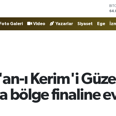
DO
47,
EU
55,
Foto Galeri
Video
Yazarlar
Siyaset
Ege
İzm
STE
64,
GRA
666
BİS
13.
BIT
64.
'an-ı Kerim'i Güz
 bölge finaline ev