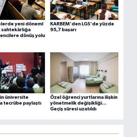
elerde yeni dönem!
KARBEM'den LGS'de yüzde
sahtekârlığa
95,7 başarı
rencilere dönüş yolu
in üniversite
Özel öğrenci yurtlarına ilişkin
a tecrübe paylaştı
yönetmelik değişikliği...
Geçiş süresi uzatıldı