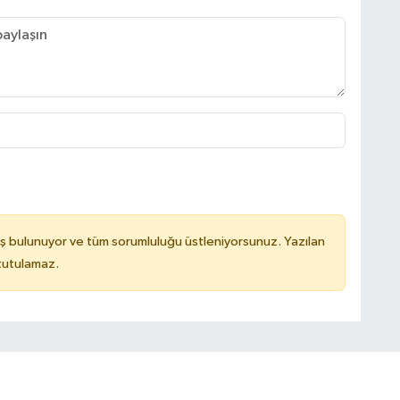
ş bulunuyor ve tüm sorumluluğu üstleniyorsunuz. Yazılan
 tutulamaz.