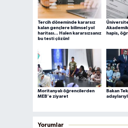
Tercih döneminde kararsız
Üniversit
kalan gençlere bilimsel yol
Akademik 
haritası... Halen kararsızsanız
hapis, öğ
bu testi çözün!
Moritanyalı öğrencilerden
Bakan Tek
MEB'e ziyaret
adaylarıyl
Yorumlar