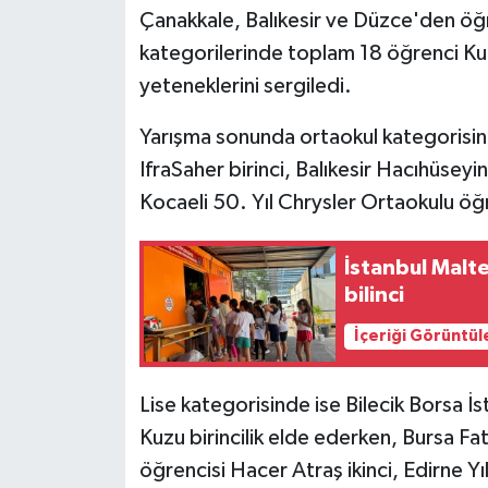
Çanakkale, Balıkesir ve Düzce'den öğre
kategorilerinde toplam 18 öğrenci Kur
yeteneklerini sergiledi.
Yarışma sonunda ortaokul kategorisin
IfraSaher birinci, Balıkesir Hacıhüseyi
Kocaeli 50. Yıl Chrysler Ortaokulu ö
İstanbul Malt
bilinci
İçeriği Görüntül
Lise kategorisinde ise Bilecik Borsa İ
Kuzu birincilik elde ederken, Bursa Fa
öğrencisi Hacer Atraş ikinci, Edirne Y