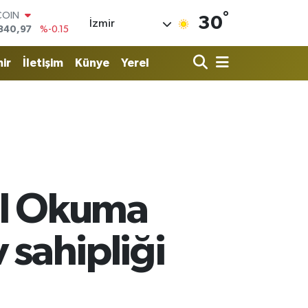
°
LAR
30
İzmir
7436
%0.18
RO
2510
%0.32
ir
İletişim
Künye
Yerel
RLİN
4811
%0.38
M ALTIN
0.55
%0
T100
779
%-14
COIN
840,97
%-0.15
el Okuma
 sahipliği