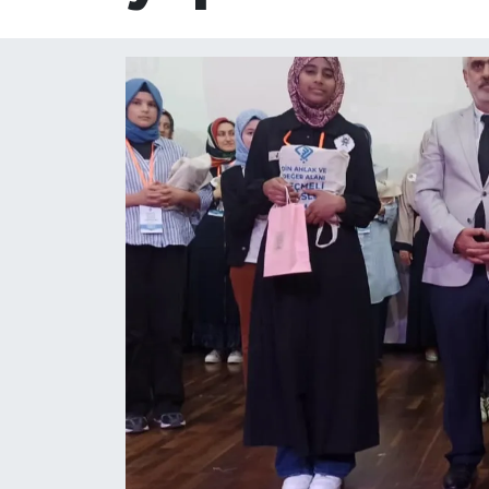
Ege
İzmir
İletişim
Künye
Yerel