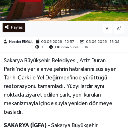
Ege
İzmir
Paylaş
-
+
A
A
İletişim
Necdet ERGÜL
03.06.2026 - 12:57
03.06.2026 - 13:05
1
Okunma Süresi: 1 Dk
Künye
Sakarya Büyükşehir Belediyesi, Aziz Duran
Yerel
Parkı'nda yer alanve şehrin hatıralarını süsleyen
Tarihi Çark ile Yel Değirmen'inde yürüttüğü
restorasyonu tamamladı. Yüzyıllardır aynı
noktada ziyaret edilen çark, yeni kurulan
mekanizmayla içinde suyla yeniden dönmeye
başladı.
SAKARYA (İGFA) -
Sakarya Büyükşehir