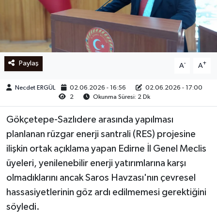
Ege
İzmir
Paylaş
-
+
A
A
İletişim
Necdet ERGÜL
02.06.2026 - 16:56
02.06.2026 - 17:00
Künye
2
Okunma Süresi: 2 Dk
Yerel
Gökçetepe-Sazlıdere arasında yapılması
planlanan rüzgar enerji santrali (RES) projesine
ilişkin ortak açıklama yapan Edirne İl Genel Meclis
üyeleri, yenilenebilir enerji yatırımlarına karşı
olmadıklarını ancak Saros Havzası'nın çevresel
hassasiyetlerinin göz ardı edilmemesi gerektiğini
söyledi.