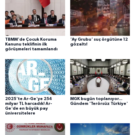
TBMM'de Çocuk Koruma
'Ay Grubu' suç örgütüne 12
Kanunu teklifinin ilk
gözaltı!
görüşmeleri tamamlandı
2025'te Ar-Ge'ye 254
MGK bugün toplanıyor...
milyar TL harcadık! Ar-
Gündem 'Terörsüz Türkiye'
Ge'de en büyük pay
üniversitelere