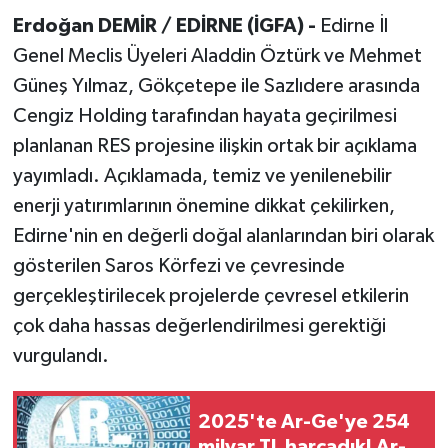
Erdoğan DEMİR / EDİRNE (İGFA) -
Edirne İl
Genel Meclis Üyeleri Aladdin Öztürk ve Mehmet
Güneş Yılmaz, Gökçetepe ile Sazlıdere arasında
Cengiz Holding tarafından hayata geçirilmesi
planlanan RES projesine ilişkin ortak bir açıklama
yayımladı. Açıklamada, temiz ve yenilenebilir
enerji yatırımlarının önemine dikkat çekilirken,
Edirne'nin en değerli doğal alanlarından biri olarak
gösterilen Saros Körfezi ve çevresinde
gerçekleştirilecek projelerde çevresel etkilerin
çok daha hassas değerlendirilmesi gerektiği
vurgulandı.
2025'te Ar-Ge'ye 254
milyar TL harcadık! Ar-