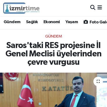
Gündem
Nöbetçi Eczaneler
Gündem
Sağlık
Ekonomi
Yaşam
Foto Gal
Sağlık
Hava Durumu
GÜNDEM
Ekonomi
İzmir Namaz Vakitleri
Saros'taki RES projesine İl
Genel Meclisi üyelerinden
Yaşam
Trafik Durumu
çevre vurgusu
Foto Galeri
Süper Lig Puan Durumu ve Fikstür
Video
Tüm Manşetler
Yazarlar
Son Dakika Haberleri
Siyaset
Haber Arşivi