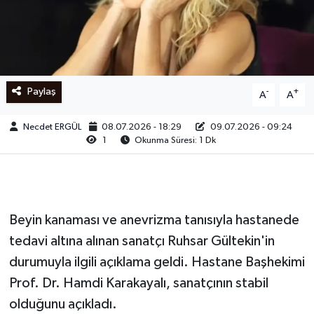
Ege
İzmir
Paylaş
-
+
A
A
İletişim
Necdet ERGÜL
08.07.2026 - 18:29
09.07.2026 - 09:24
Künye
1
Okunma Süresi: 1 Dk
Yerel
Beyin kanaması ve anevrizma tanısıyla hastanede
tedavi altına alınan sanatçı Ruhsar Gültekin'in
durumuyla ilgili açıklama geldi. Hastane Başhekimi
Prof. Dr. Hamdi Karakayalı, sanatçının stabil
olduğunu açıkladı.