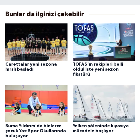
Bunlar da ilginizi çekebilir
Carettalar yeni sezona
TOFAŞ'ın rakipleri belli
hırslı başladı
oldu! İşte yeni sezon
fikstürü
Bursa Yıldırım'da binlerce
Yelken şöleninde kıyasıya
çocuk Yaz Spor Okullarında
mücadele başlıyor
buluşuyor