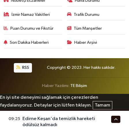
Nöbetçi Eczaneler
Hava Durumu
İzmir Namaz Vakitleri
Trafik Durumu
Puan Durumu ve Fikstür
Tüm Manşetler
Son Dakika Haberleri
Haber Arşivi
RSS
Copyright © 2023. Her hakkı saklıdır.
Haber Yazılımı:
TE Bilişim
En iyi site deneyimi sağlamak için çerezlerden
faydalanıyoruz. Detaylar için lütfen tıklayın.
Tamam
Edirne Keşan'da temizlik hareketi
09:25
ödülsüz kalmadı