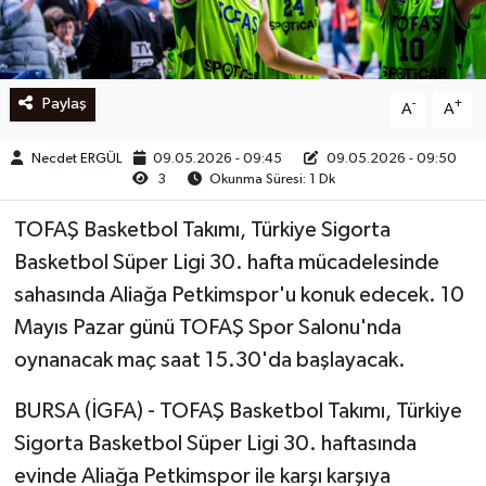
Ege
İzmir
Paylaş
-
+
A
A
İletişim
Necdet ERGÜL
09.05.2026 - 09:45
09.05.2026 - 09:50
3
Okunma Süresi: 1 Dk
Künye
TOFAŞ Basketbol Takımı, Türkiye Sigorta
Yerel
Basketbol Süper Ligi 30. hafta mücadelesinde
sahasında Aliağa Petkimspor'u konuk edecek. 10
Mayıs Pazar günü TOFAŞ Spor Salonu'nda
oynanacak maç saat 15.30'da başlayacak.
BURSA (İGFA) - TOFAŞ Basketbol Takımı, Türkiye
Sigorta Basketbol Süper Ligi 30. haftasında
evinde Aliağa Petkimspor ile karşı karşıya