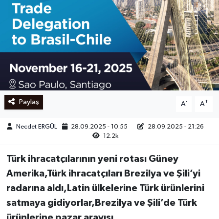
Ege
İzmir
İletişim
Künye
Paylaş
-
+
A
A
Yerel
Necdet ERGÜL
28.09.2025 - 10:55
28.09.2025 - 21:26
12.2k
Türk ihracatçılarının yeni rotası Güney
Amerika,Türk ihracatçıları Brezilya ve Şili’yi
radarına aldı,Latin ülkelerine Türk ürünlerini
satmaya gidiyorlar,Brezilya ve Şili’de Türk
ürünlerine pazar arayışı