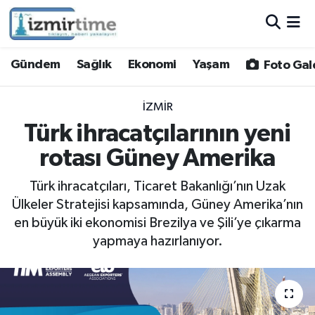
Gündem
Nöbetçi Eczaneler
Gündem
Sağlık
Ekonomi
Yaşam
Foto Gal
Sağlık
Hava Durumu
İZMIR
Ekonomi
İzmir Namaz Vakitleri
Türk ihracatçılarının yeni
rotası Güney Amerika
Yaşam
Trafik Durumu
Türk ihracatçıları, Ticaret Bakanlığı’nın Uzak
Foto Galeri
Süper Lig Puan Durumu ve Fikstür
Ülkeler Stratejisi kapsamında, Güney Amerika’nın
en büyük iki ekonomisi Brezilya ve Şili’ye çıkarma
Video
Tüm Manşetler
yapmaya hazırlanıyor.
Yazarlar
Son Dakika Haberleri
Siyaset
Haber Arşivi