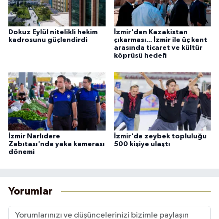
Dokuz Eylül nitelikli hekim
İzmir'den Kazakistan
kadrosunu güçlendirdi
çıkarması... İzmir ile üç kent
arasında ticaret ve kültür
köprüsü hedefi
İzmir Narlıdere
İzmir'de zeybek topluluğu
Zabıtası'nda yaka kamerası
500 kişiye ulaştı
dönemi
Yorumlar