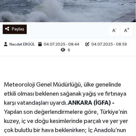
Ege
İzmir
Paylaş
-
+
A
A
İletişim
Necdet ERGÜL
04.07.2025 - 08:44
04.07.2025 - 08:59
6
Künye
Yerel
Meteoroloji Genel Müdürlüğü, ülke genelinde
etkili olması beklenen sağanak yağış ve fırtınaya
karşı vatandaşları uyardı.
ANKARA (İGFA) -
Yapılan son değerlendirmelere göre, Türkiye’nin
kuzey, iç ve doğu kesimlerinde parçalı ve yer yer
çok bulutlu bir hava beklenirken; İç Anadolu’nun