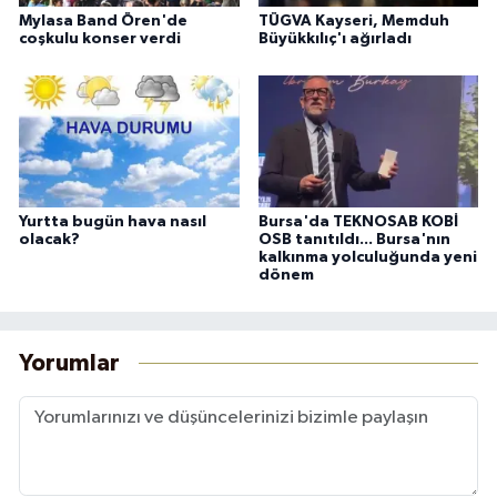
Mylasa Band Ören'de
TÜGVA Kayseri, Memduh
coşkulu konser verdi
Büyükkılıç'ı ağırladı
Yurtta bugün hava nasıl
Bursa'da TEKNOSAB KOBİ
olacak?
OSB tanıtıldı... Bursa'nın
kalkınma yolculuğunda yeni
dönem
Yorumlar