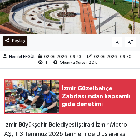
Ege
İzmir
Paylaş
-
+
A
A
İletişim
Necdet ERGÜL
02.06.2026 - 09:23
02.06.2026 - 09:30
Künye
1
Okunma Süresi: 2 Dk
Yerel
İzmir Güzelbahçe
Zabıtası'ndan kapsamlı
gıda denetimi
İzmir Büyükşehir Belediyesi iştiraki İzmir Metro
AŞ, 1-3 Temmuz 2026 tarihlerinde Uluslararası