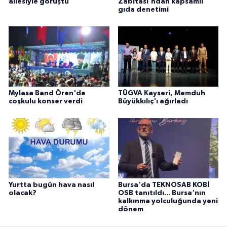
ailesiyle görüştü
Zabıtası'ndan kapsamlı
gıda denetimi
Mylasa Band Ören'de
TÜGVA Kayseri, Memduh
coşkulu konser verdi
Büyükkılıç'ı ağırladı
Yurtta bugün hava nasıl
Bursa'da TEKNOSAB KOBİ
olacak?
OSB tanıtıldı... Bursa'nın
kalkınma yolculuğunda yeni
dönem