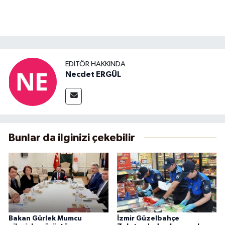
EDITÖR HAKKINDA
Necdet ERGÜL
Bunlar da ilginizi çekebilir
Bakan Gürlek Mumcu
İzmir Güzelbahçe