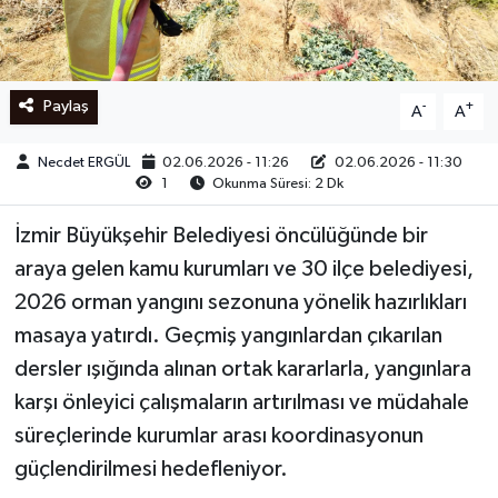
Ege
İzmir
Paylaş
-
+
A
A
İletişim
Necdet ERGÜL
02.06.2026 - 11:26
02.06.2026 - 11:30
1
Okunma Süresi: 2 Dk
Künye
İzmir Büyükşehir Belediyesi öncülüğünde bir
Yerel
araya gelen kamu kurumları ve 30 ilçe belediyesi,
2026 orman yangını sezonuna yönelik hazırlıkları
masaya yatırdı. Geçmiş yangınlardan çıkarılan
dersler ışığında alınan ortak kararlarla, yangınlara
karşı önleyici çalışmaların artırılması ve müdahale
süreçlerinde kurumlar arası koordinasyonun
güçlendirilmesi hedefleniyor.