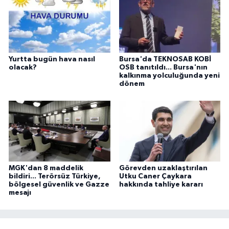
Yurtta bugün hava nasıl
Bursa'da TEKNOSAB KOBİ
olacak?
OSB tanıtıldı... Bursa'nın
kalkınma yolculuğunda yeni
dönem
MGK'dan 8 maddelik
Görevden uzaklaştırılan
bildiri... Terörsüz Türkiye,
Utku Caner Çaykara
bölgesel güvenlik ve Gazze
hakkında tahliye kararı
mesajı