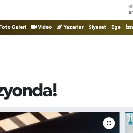
D
4
E
5
Foto Galeri
Video
Yazarlar
Siyaset
Ege
İzm
S
6
G
6
B
1
B
6
izyonda!