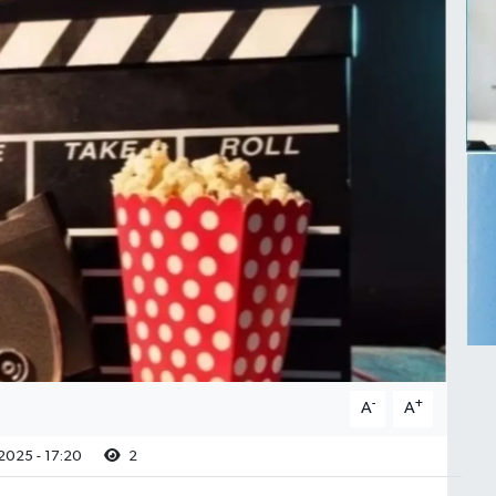
-
+
A
A
2025 - 17:20
2