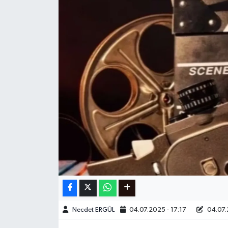
Ege
İzmir
İletişim
Künye
Yerel
Necdet ERGÜL
04.07.2025 - 17:17
04.07.