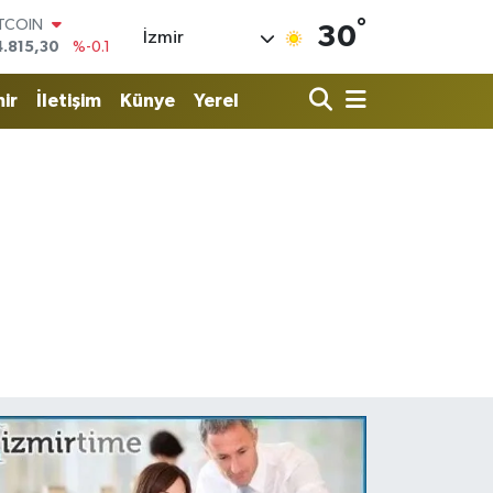
°
OLAR
30
İzmir
7,7436
%0.18
URO
5,2510
%0.32
ir
İletişim
Künye
Yerel
TERLİN
4,4811
%0.38
RAM ALTIN
660.55
%0
İST100
3.779
%-14
ITCOIN
4.815,30
%-0.1