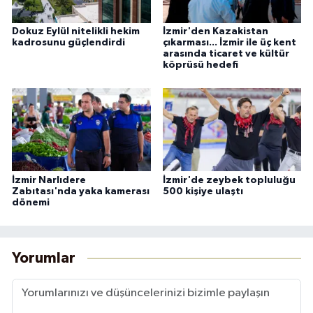
Dokuz Eylül nitelikli hekim
İzmir'den Kazakistan
kadrosunu güçlendirdi
çıkarması... İzmir ile üç kent
arasında ticaret ve kültür
köprüsü hedefi
İzmir Narlıdere
İzmir'de zeybek topluluğu
Zabıtası'nda yaka kamerası
500 kişiye ulaştı
dönemi
Yorumlar