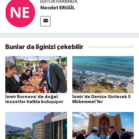
EDITÖR HAKKINDA
Necdet ERGÜL
Bunlar da ilginizi çekebilir
İzmir Bornova'da doğal
İzmir’de Denize Girilecek 5
lezzetler halkla buluşuyor
Mükemmel Yer