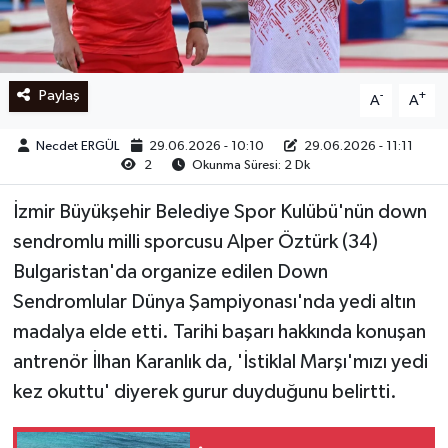
Ege
İzmir
Paylaş
-
+
A
A
İletişim
Necdet ERGÜL
29.06.2026 - 10:10
29.06.2026 - 11:11
2
Okunma Süresi: 2 Dk
Künye
İzmir Büyükşehir Belediye Spor Kulübü'nün down
Yerel
sendromlu milli sporcusu Alper Öztürk (34)
Bulgaristan'da organize edilen Down
Sendromlular Dünya Şampiyonası'nda yedi altın
madalya elde etti. Tarihi başarı hakkında konuşan
antrenör İlhan Karanlık da, 'İstiklal Marşı'mızı yedi
kez okuttu' diyerek gurur duyduğunu belirtti.