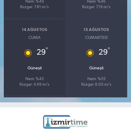
Nem: %49
Nem: %46
Rüzgar: 7.81 m/s
Rüzgar: 7.19 m/s
14 AĞUSTOS
15 AĞUSTOS
CUMA
CUMARTESI
°
°
29
29
Güneşli
Güneşli
Nem: %45
Nem: %55
Rüzgar: 4.69 m/s
Rüzgar: 6.00 m/s