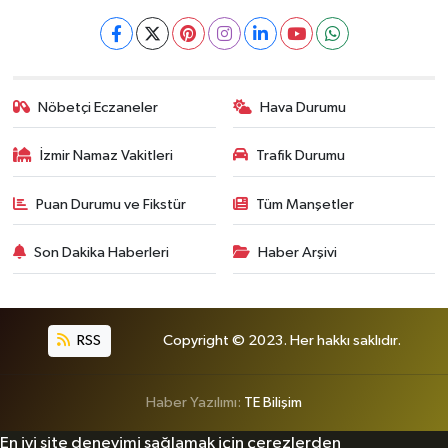
Nöbetçi Eczaneler
Hava Durumu
İzmir Namaz Vakitleri
Trafik Durumu
Puan Durumu ve Fikstür
Tüm Manşetler
Son Dakika Haberleri
Haber Arşivi
RSS
Copyright © 2023. Her hakkı saklıdır.
Haber Yazılımı:
TE Bilişim
En iyi site deneyimi sağlamak için çerezlerden