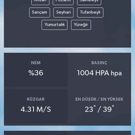
Sarıçam
Seyhan
Tufanbeyli
Yumurtalık
Yüreğir
NEM
BASINÇ
%36
1004 HPA
hpa
RÜZGAR
EN DÜŞÜK / EN YÜKSEK
°
°
4.31 M/S
23
/ 39