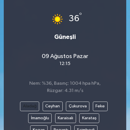
Ege
°
36
İzmir
Güneşli
İletişim
Künye
09 Ağustos Pazar
12:15
Yerel
Nem: %36, Basınç: 1004 hpa hPa,
Rüzgar: 4.31 m/s
Aladağ
Ceyhan
Çukurova
Feke
İmamoğlu
Karaisalı
Karataş
Kozan
Pozantı
Saimbeyli