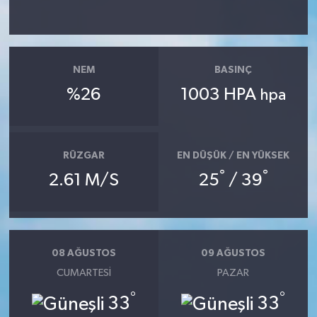
NEM
BASINÇ
%26
1003 HPA
hpa
RÜZGAR
EN DÜŞÜK / EN YÜKSEK
°
°
2.61 M/S
25
/ 39
08 AĞUSTOS
09 AĞUSTOS
CUMARTESI
PAZAR
°
°
33
33