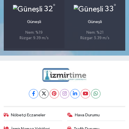
°
°
32
33
Güneşli
Güneşli
Nem: %19
Nem: %21
Rüzgar: 9.39 m/s
Rüzgar: 5.39 m/s
Nöbetçi Eczaneler
Hava Durumu
İzmir Namaz Vakitleri
Trafik Durumu