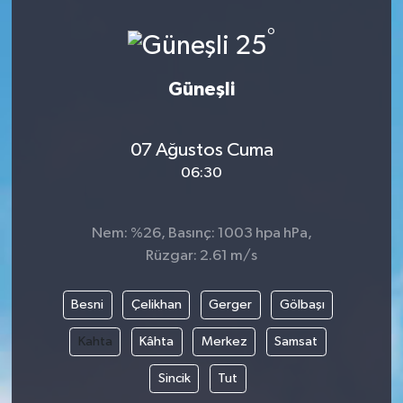
Ege
°
25
İzmir
Güneşli
İletişim
07 Ağustos Cuma
Künye
06:30
Yerel
Nem: %26, Basınç: 1003 hpa hPa,
Rüzgar: 2.61 m/s
Besni
Çelikhan
Gerger
Gölbaşı
Kahta
Kâhta
Merkez
Samsat
Sincik
Tut