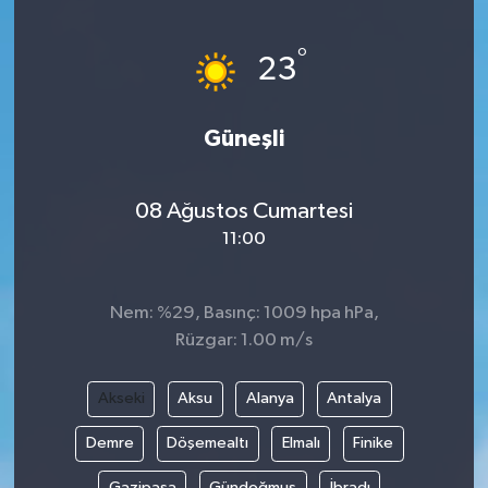
Ege
°
23
İzmir
Güneşli
İletişim
Künye
08 Ağustos Cumartesi
11:00
Yerel
Nem: %29, Basınç: 1009 hpa hPa,
Rüzgar: 1.00 m/s
Akseki
Aksu
Alanya
Antalya
Demre
Döşemealtı
Elmalı
Finike
Gazipaşa
Gündoğmuş
İbradı