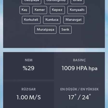
Kaş
Kemer
Kepez
Konyaaltı
Korkuteli
Kumluca
Manavgat
Muratpaşa
Serik
NEM
BASINÇ
%29
1009 HPA
hpa
RÜZGAR
EN DÜŞÜK / EN YÜKSEK
°
°
1.00 M/S
17
/ 24