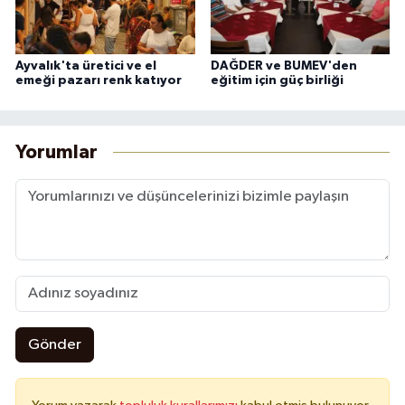
Ayvalık'ta üretici ve el
DAĞDER ve BUMEV'den
emeği pazarı renk katıyor
eğitim için güç birliği
Yorumlar
Gönder