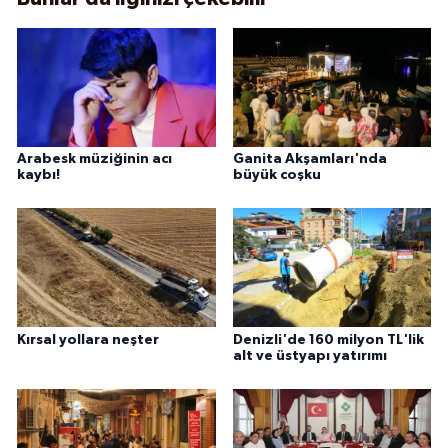
Arabesk müziğinin acı
Ganita Akşamları'nda
kaybı!
büyük coşku
Kırsal yollara neşter
Denizli'de 160 milyon TL'lik
alt ve üstyapı yatırımı