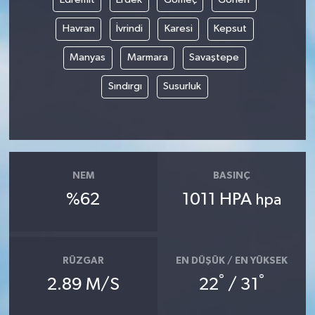
Havran
İvrindi
Karesi
Kepsut
Manyas
Marmara
Savaştepe
Sındırgı
Susurluk
NEM
BASINÇ
%62
1011 HPA
hpa
RÜZGAR
EN DÜŞÜK / EN YÜKSEK
°
°
2.89 M/S
22
/ 31