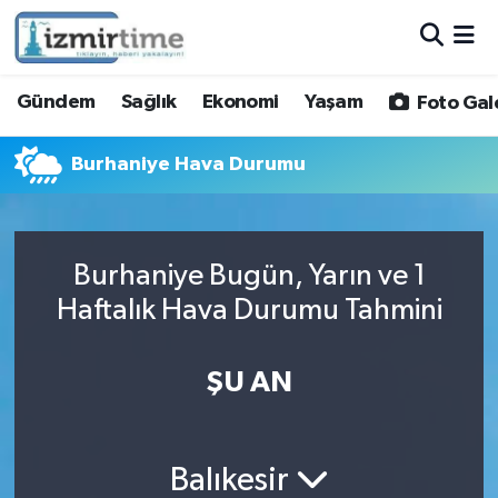
Gündem
Nöbetçi Eczaneler
Gündem
Sağlık
Ekonomi
Yaşam
Foto Gal
Sağlık
Hava Durumu
Burhaniye Hava Durumu
Ekonomi
İzmir Namaz Vakitleri
Yaşam
Trafik Durumu
Burhaniye Bugün, Yarın ve 1
Haftalık Hava Durumu Tahmini
Foto Galeri
Süper Lig Puan Durumu ve Fikstür
Video
Tüm Manşetler
ŞU AN
Yazarlar
Son Dakika Haberleri
Balıkesir
Siyaset
Haber Arşivi