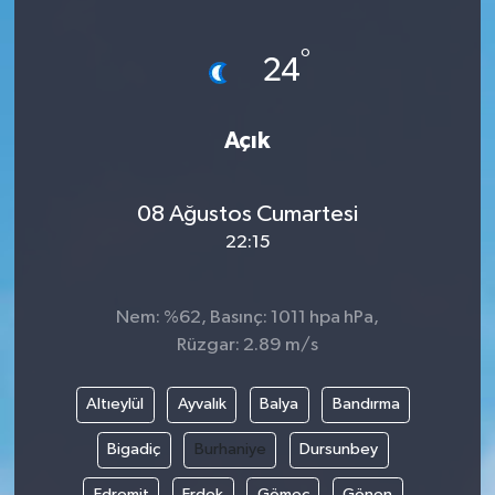
Ege
°
24
İzmir
Açık
İletişim
Künye
08 Ağustos Cumartesi
22:15
Yerel
Nem: %62, Basınç: 1011 hpa hPa,
Rüzgar: 2.89 m/s
Altıeylül
Ayvalık
Balya
Bandırma
Bigadiç
Burhaniye
Dursunbey
Edremit
Erdek
Gömeç
Gönen