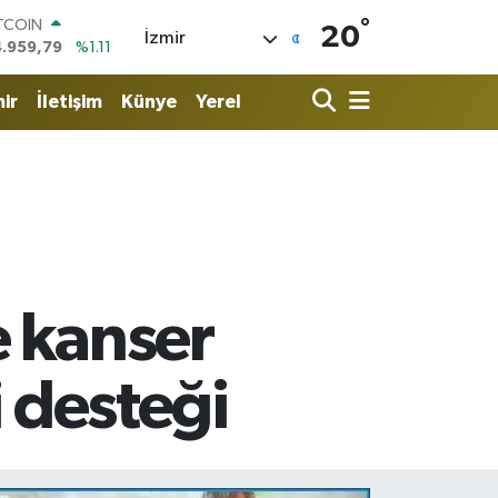
°
OLAR
20
İzmir
7,7436
%0.18
URO
5,2510
%0.32
ir
İletişim
Künye
Yerel
ERLİN
,4811
%0.38
RAM ALTIN
660.55
%0.03
ST100
.779
%-14
ITCOIN
4.959,79
%1.11
e kanser
i desteği