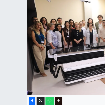
Ege
İzmir
İletişim
Künye
Yerel