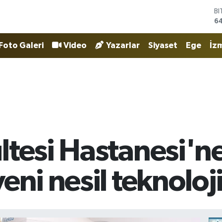
D
4
E
5
Foto Galeri
Video
Yazarlar
Siyaset
Ege
İzm
ST
64
G
6
Bİ
13
B
6
ltesi Hastanesi'n
eni nesil teknoloj