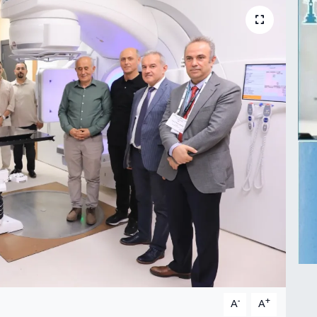
-
+
A
A