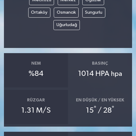
Ortaköy
Osmancık
Sungurlu
Uğurludağ
NEM
BASINÇ
%84
1014 HPA
hpa
RÜZGAR
EN DÜŞÜK / EN YÜKSEK
°
°
1.31 M/S
15
/ 28