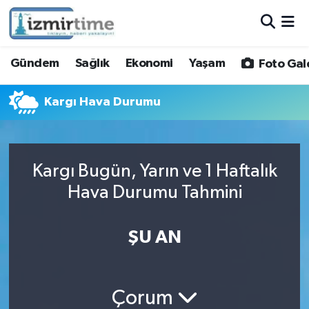
Gündem
Nöbetçi Eczaneler
Gündem
Sağlık
Ekonomi
Yaşam
Foto Gal
Sağlık
Hava Durumu
Kargı Hava Durumu
Ekonomi
İzmir Namaz Vakitleri
Yaşam
Trafik Durumu
Kargı Bugün, Yarın ve 1 Haftalık
Hava Durumu Tahmini
Foto Galeri
Süper Lig Puan Durumu ve Fikstür
Video
Tüm Manşetler
ŞU AN
Yazarlar
Son Dakika Haberleri
Çorum
Siyaset
Haber Arşivi