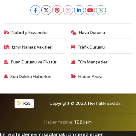
Nöbetçi Eczaneler
Hava Durumu
İzmir Namaz Vakitleri
Trafik Durumu
Puan Durumu ve Fikstür
Tüm Manşetler
Son Dakika Haberleri
Haber Arşivi
RSS
Copyright © 2023. Her hakkı saklıdır.
Haber Yazılımı:
TE Bilişim
En iyi site deneyimi sağlamak için çerezlerden