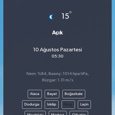
Ege
°
15
İzmir
Açık
İletişim
Künye
10 Ağustos Pazartesi
05:30
Yerel
Nem: %84, Basınç: 1014 hpa hPa,
Rüzgar: 1.31 m/s
Alaca
Bayat
Boğazkale
Dodurga
İskilip
Kargı
Laçin
Mecitözü
Merkez
Oğuzlar