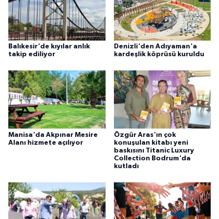
Balıkesir'de kıyılar anlık
Denizli'den Adıyaman'a
takip ediliyor
kardeşlik köprüsü kuruldu
Manisa'da Akpınar Mesire
Özgür Aras'ın çok
Alanı hizmete açılıyor
konuşulan kitabı yeni
baskısını Titanic Luxury
Collection Bodrum'da
kutladı