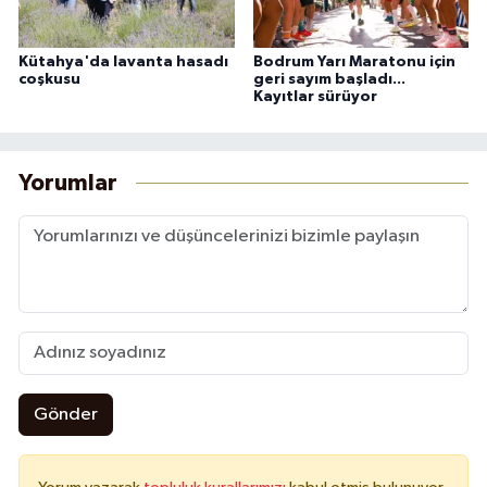
Kütahya'da lavanta hasadı
Bodrum Yarı Maratonu için
coşkusu
geri sayım başladı...
Kayıtlar sürüyor
Yorumlar
Gönder