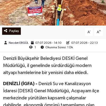
Ege
İzmir
Paylaş
-
+
A
A
İletişim
Necdet ERGÜL
07.07.2026 - 14:10
07.07.2026 - 22:13
Künye
1
Okunma Süresi: 1 Dk
Yerel
Denizli Büyükşehir Belediyesi DESKİ Genel
Müdürlüğü, il genelinde sürdürdüğü modern
altyapı hamlelerine bir yenisini daha ekledi.
DENİZLİ (İGFA) -
Denizli Su ve Kanalizasyon
İdaresi (DESKİ) Genel Müdürlüğü, Acıpayam ilçe
merkezinde yürütülen kapsamlı çalışmalar
dahilinde, ekonomik ömrünü tamamlamış olan