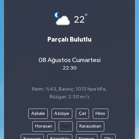
Ege
°
22
İzmir
Parçalı Bulutlu
İletişim
Künye
08 Ağustos Cumartesi
22:30
Yerel
Nem: %43, Basınç: 1015 hpa hPa,
Rüzgar: 2.50 m/s
Aşkale
Aziziye
Çat
Hınıs
Horasan
İspir
Karaçoban
Karayazı
Köprüköy
Narman
Oltu