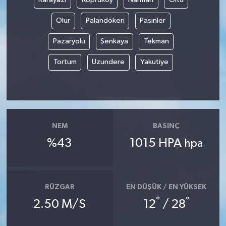
Olur
Palandöken
Pasinler
Pazaryolu
Şenkaya
Tekman
Tortum
Uzundere
Yakutiye
NEM
BASINÇ
%43
1015 HPA
hpa
RÜZGAR
EN DÜŞÜK / EN YÜKSEK
°
°
2.50 M/S
12
/ 28