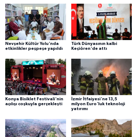
Nevşehir Kültür Yolu'nda
Türk Dünyasının kalbi
etkinlikler peşpeşe yapıldı
Keçiören'de attı
Konya Bisiklet Festivali'nin
İzmir İtfaiyesi'ne 13,5
açılışı coşkuyla gerçekleşti
milyon Euro'luk teknoloji
yatırımı