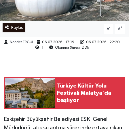
Ege
İzmir
Paylaş
-
+
A
A
İletişim
Necdet ERGÜL
06.07.2026 - 17:19
06.07.2026 - 22:20
1
Okunma Süresi: 2 Dk
Künye
Yerel
Türkiye Kültür Yolu
Festivali Malatya'da
başlıyor
Eskişehir Büyükşehir Belediyesi ESKİ Genel
Müdürlüğü, atık su arıtma sürecinde ortaya çıkan