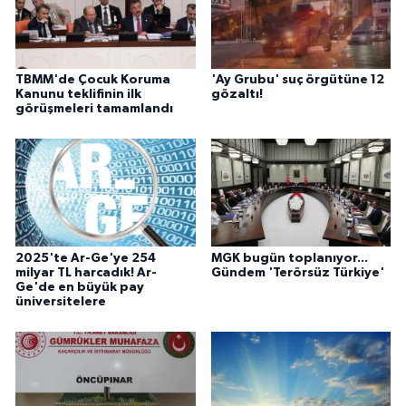
TBMM'de Çocuk Koruma
'Ay Grubu' suç örgütüne 12
Kanunu teklifinin ilk
gözaltı!
görüşmeleri tamamlandı
2025'te Ar-Ge'ye 254
MGK bugün toplanıyor...
milyar TL harcadık! Ar-
Gündem 'Terörsüz Türkiye'
Ge'de en büyük pay
üniversitelere