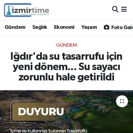
Gündem
Nöbetçi Eczaneler
Gündem
Sağlık
Ekonomi
Yaşam
Foto Gal
Sağlık
Hava Durumu
GÜNDEM
Ekonomi
İzmir Namaz Vakitleri
Iğdır'da su tasarrufu için
yeni dönem... Su sayacı
Yaşam
Trafik Durumu
zorunlu hale getirildi
Foto Galeri
Süper Lig Puan Durumu ve Fikstür
Video
Tüm Manşetler
Yazarlar
Son Dakika Haberleri
Siyaset
Haber Arşivi