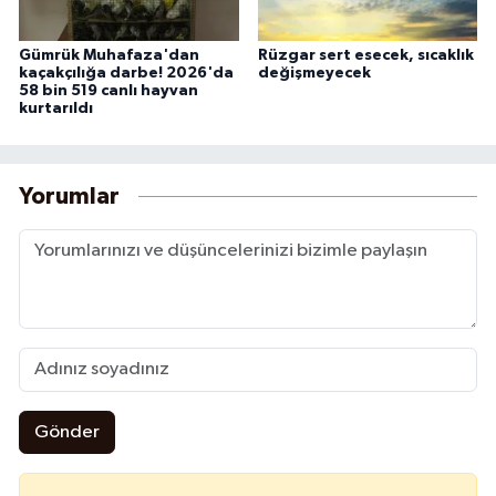
Gümrük Muhafaza'dan
Rüzgar sert esecek, sıcaklık
kaçakçılığa darbe! 2026'da
değişmeyecek
58 bin 519 canlı hayvan
kurtarıldı
Yorumlar
Gönder