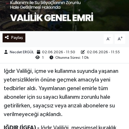
Ege
İzmir
Paylaş
-
+
A
A
İletişim
Necdet ERGÜL
02.06.2026 - 11:50
02.06.2026 - 11:55
Künye
1
Okunma Süresi: 1 Dk
Yerel
Iğdır Valiliği, içme ve kullanma suyunda yaşanan
yetersizliklerin önüne geçmek amacıyla yeni
tedbirler aldı. Yayımlanan genel emirle tüm
aboneler için su sayacı kullanımı zorunlu hale
getirilirken, sayaçsız veya arızalı abonelere su
verilmeyeceği açıklandı.
IĞDIR (İGFA) -
Iğdır Valiliği, mevsimsel kuraklık,