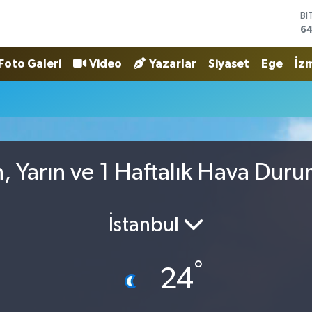
BI
64
D
47
Foto Galeri
Video
Yazarlar
Siyaset
Ege
İzm
E
55
ST
64
GR
6
Bİ
n, Yarın ve 1 Haftalık Hava Dur
13
İstanbul
°
24