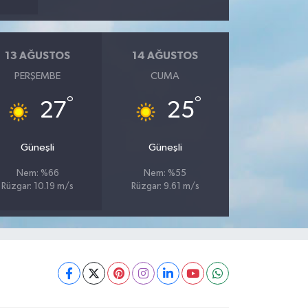
13 AĞUSTOS
14 AĞUSTOS
PERŞEMBE
CUMA
°
°
27
25
Güneşli
Güneşli
Nem: %66
Nem: %55
Rüzgar: 10.19 m/s
Rüzgar: 9.61 m/s