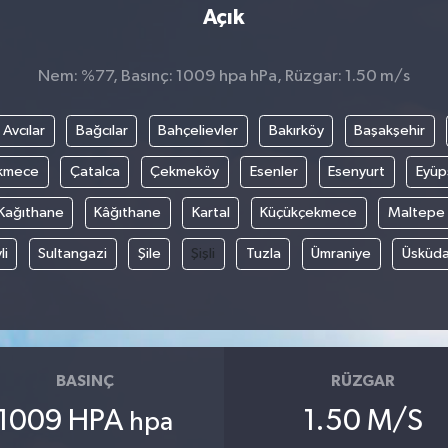
Açık
Nem: %77, Basınç: 1009 hpa hPa, Rüzgar: 1.50 m/s
Avcılar
Bağcılar
Bahçelievler
Bakırköy
Başakşehir
kmece
Çatalca
Çekmeköy
Esenler
Esenyurt
Eyüp
Kağıthane
Kâğıthane
Kartal
Küçükçekmece
Maltepe
li
Sultangazi
Şile
Şişli
Tuzla
Ümraniye
Üsküda
BASINÇ
RÜZGAR
1009 HPA
1.50 M/S
hpa