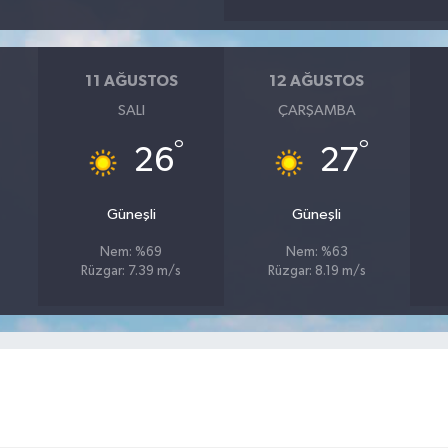
11 AĞUSTOS
12 AĞUSTOS
SALI
ÇARŞAMBA
°
°
26
27
Güneşli
Güneşli
Nem: %69
Nem: %63
Rüzgar: 7.39 m/s
Rüzgar: 8.19 m/s