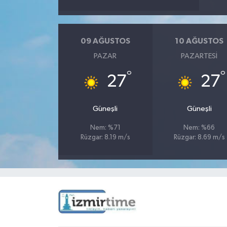
09 AĞUSTOS
10 AĞUSTOS
PAZAR
PAZARTESI
°
°
27
27
Güneşli
Güneşli
Nem: %71
Nem: %66
Rüzgar: 8.19 m/s
Rüzgar: 8.69 m/s