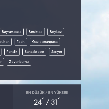
Bayrampaşa
Beşiktaş
Beykoz
sultan
Fatih
Gaziosmanpaşa
Pendik
Sancaktepe
Sarıyer
r
Zeytinburnu
EN DÜŞÜK / EN YÜKSEK
°
°
24
/ 31