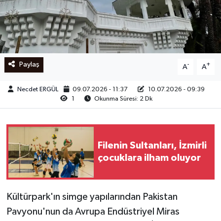
Ege
İzmir
Paylaş
-
+
A
A
İletişim
Necdet ERGÜL
09.07.2026 - 11:37
10.07.2026 - 09:39
Künye
1
Okunma Süresi: 2 Dk
Yerel
Filenin Sultanları, İzmirli
çocuklara ilham oluyor
Kültürpark'ın simge yapılarından Pakistan
Pavyonu'nun da Avrupa Endüstriyel Miras