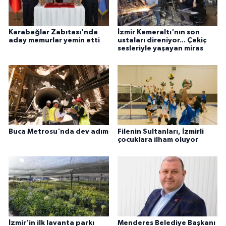
Karabağlar Zabıtası'nda
İzmir Kemeraltı'nın son
aday memurlar yemin etti
ustaları direniyor... Çekiç
sesleriyle yaşayan miras
Buca Metrosu'nda dev adım
Filenin Sultanları, İzmirli
çocuklara ilham oluyor
İzmir'in ilk lavanta parkı
Menderes Belediye Başkanı