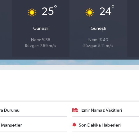
°
°
25
24
Güneşli
Güneşli
Nem: %36
Nem: %40
Rüzgar: 7.69 m/s
Rüzgar: 5.11 m/s
va Durumu
İzmir Namaz Vakitleri
 Manşetler
Son Dakika Haberleri