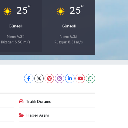
°
°
25
25
Güneşli
Güneşli
Nem: %32
Nem: %35
Rüzgar: 6.50 m/s
Rüzgar: 8.31 m/s
Trafik Durumu
Haber Arşivi