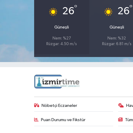
°
°
26
26
Güneşli
Güneşli
Nem: %27
Nem: %32
Rüzgar: 4.50 m/s
Rüzgar: 6.81 m/s
Nöbetçi Eczaneler
Ha
Puan Durumu ve Fikstür
Tüm