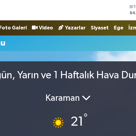
BI
64
DO
47
Foto Galeri
Video
Yazarlar
Siyaset
Ege
İzm
EU
55
mu
ST
64
GR
65
Bİ
ün, Yarın ve 1 Haftalık Hava D
13
Karaman
°
21