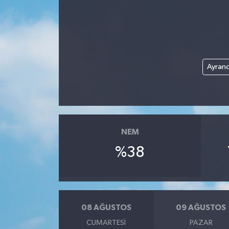
Ege
İzmir
Ayranc
İletişim
Künye
Yerel
NEM
%38
08 AĞUSTOS
09 AĞUSTOS
CUMARTESI
PAZAR