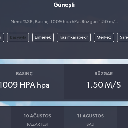
Güneşli
Nem: %38, Basınç: 1009 hpa hPa, Rüzgar: 1.50 m/s
ı
Başyayla
Ermenek
Kazımkarabekir
Merkez
Sarı
BASINÇ
RÜZGAR
1009 HPA
1.50 M/S
hpa
10 AĞUSTOS
11 AĞUSTOS
PAZARTESI
SALI