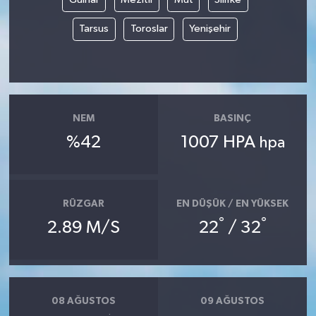
Tarsus
Toroslar
Yenişehir
NEM
BASINÇ
%42
1007 HPA
hpa
RÜZGAR
EN DÜŞÜK / EN YÜKSEK
°
°
2.89 M/S
22
/ 32
08 AĞUSTOS
09 AĞUSTOS