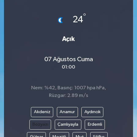
Ege
°
24
İzmir
Açık
İletişim
Künye
07 Ağustos Cuma
01:00
Yerel
Nem: %42, Basınç: 1007 hpa hPa,
Rüzgar: 2.89 m/s
Akdeniz
Anamur
Aydıncık
Bozyazı
Çamlıyayla
Erdemli
Gülnar
Mezitli
Mut
Silifke