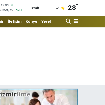
ITCOIN
°
4.959,79
%1.11
28
İzmir
OLAR
7,7436
%0.18
URO
ir
İletişim
Künye
Yerel
5,2510
%0.32
TERLİN
4,4811
%0.38
RAM ALTIN
660.55
%0.03
İST100
3.779
%-14