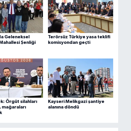
a Geleneksel
Terörsüz Türkiye yasa teklifi
Mahallesi Şenliği
komisyondan geçti
k: Örgüt silahları
Kayseri Melikgazi şantiye
, mağaraları
alanına döndü
k