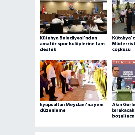
Kütahya Belediyesi'nden
Kütahya'd
amatör spor kulüplerine tam
Müderris 
destek
coşkusu
Eyüpsultan Meydanı'na yeni
Akın Gürle
düzenleme
bırakacak
boşaltaca