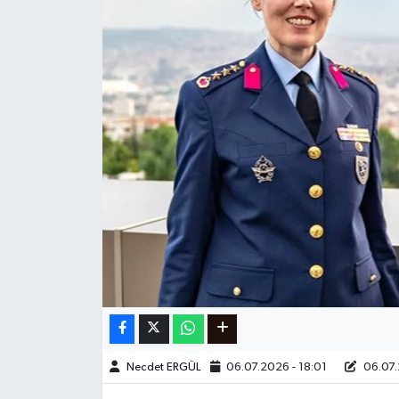
Ege
İzmir
İletişim
Künye
Yerel
Necdet ERGÜL
06.07.2026 - 18:01
06.07.