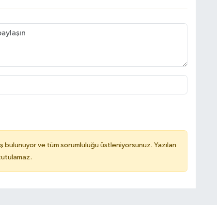
ş bulunuyor ve tüm sorumluluğu üstleniyorsunuz. Yazılan
 tutulamaz.