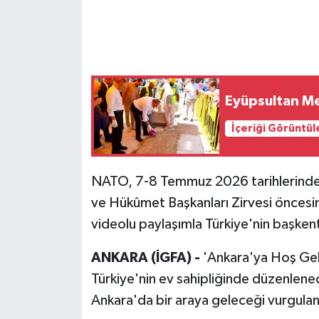
Eyüpsultan M
İçeriği Görüntül
NATO, 7-8 Temmuz 2026 tarihlerinde
ve Hükûmet Başkanları Zirvesi öncesi
videolu paylaşımla Türkiye'nin başkenti
ANKARA (İGFA) -
'Ankara'ya Hoş Geld
Türkiye'nin ev sahipliğinde düzenlen
Ankara'da bir araya geleceği vurgulan