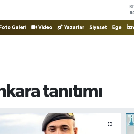
B
6
D
4
E
Foto Galeri
Video
Yazarlar
Siyaset
Ege
İzm
5
S
6
G
6
B
1
kara tanıtımı