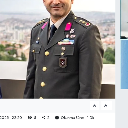
-
+
A
A
2026 - 22:20
5
2
Okunma Süresi: 1 Dk