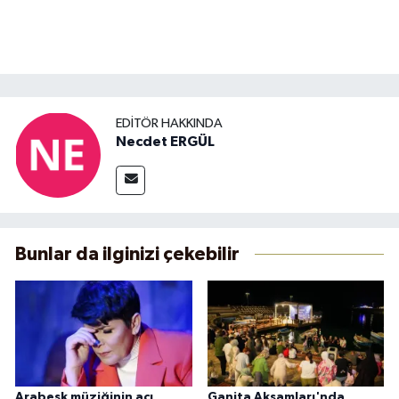
EDITÖR HAKKINDA
Necdet ERGÜL
Bunlar da ilginizi çekebilir
Arabesk müziğinin acı
Ganita Akşamları'nda