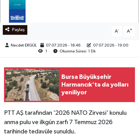
Ege
İzmir
Paylaş
-
+
A
A
İletişim
Necdet ERGÜL
07.07.2026 - 18:46
07.07.2026 - 19:00
1
Okunma Süresi: 1 Dk
Künye
Yerel
Bursa Büyükşehir
Harmancık'ta da yolları
yeniliyor
PTT AŞ tarafından '2026 NATO Zirvesi' konulu
anma pulu ve ilkgün zarfı 7 Temmuz 2026
tarihinde tedavüle sunuldu.