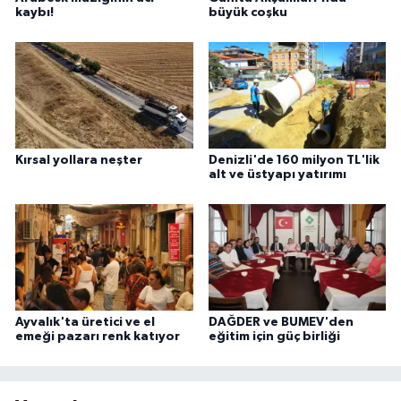
kaybı!
büyük coşku
Kırsal yollara neşter
Denizli'de 160 milyon TL'lik
alt ve üstyapı yatırımı
Ayvalık'ta üretici ve el
DAĞDER ve BUMEV'den
emeği pazarı renk katıyor
eğitim için güç birliği