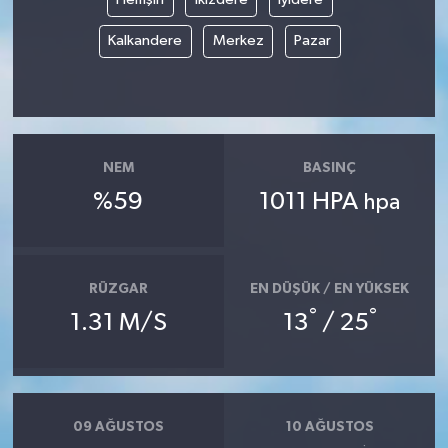
Kalkandere
Merkez
Pazar
NEM
BASINÇ
%59
1011 HPA
hpa
RÜZGAR
EN DÜŞÜK / EN YÜKSEK
°
°
1.31 M/S
13
/ 25
09 AĞUSTOS
10 AĞUSTOS