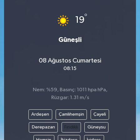
Ege
°
19
İzmir
Güneşli
İletişim
Künye
08 Ağustos Cumartesi
08:15
Yerel
Nem: %59, Basınç: 1011 hpa hPa,
Rüzgar: 1.31 m/s
Ardeşen
Çamlıhemşin
Çayeli
Derepazarı
Fındıklı
Güneysu
Hemşin
İkizdere
İyidere