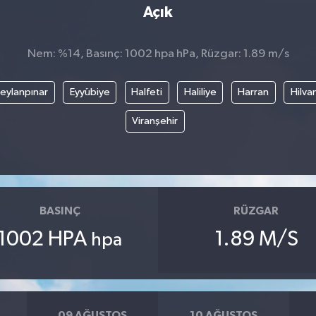
Açık
Nem: %14, Basınç: 1002 hpa hPa, Rüzgar: 1.89 m/s
eylanpınar
Eyyübiye
Halfeti
Haliliye
Harran
Hilva
Viranşehir
BASINÇ
RÜZGAR
1002 HPA
1.89 M/S
hpa
09 AĞUSTOS
10 AĞUSTOS