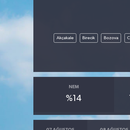
Ege
İzmir
Akçakale
Birecik
Bozova
C
İletişim
Künye
Yerel
NEM
%14
07 AĞUSTOS
08 AĞUSTOS