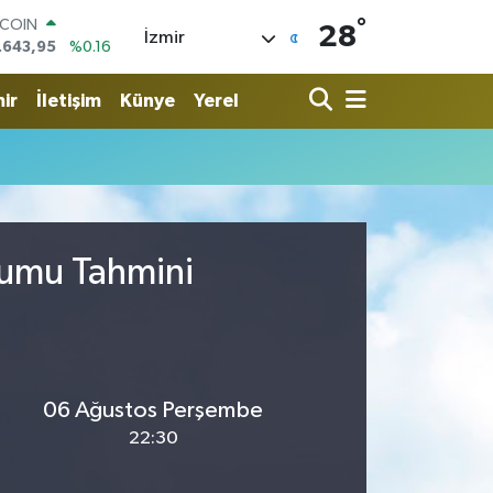
°
TCOIN
28
İzmir
.643,95
%0.16
LAR
,6704
%0
ir
İletişim
Künye
Yerel
RO
,0406
%-0.08
ERLİN
,2143
%0
AM ALTIN
00.87
%0.12
ST100
rumu Tahmini
.799
%70
06 Ağustos Perşembe
22:30