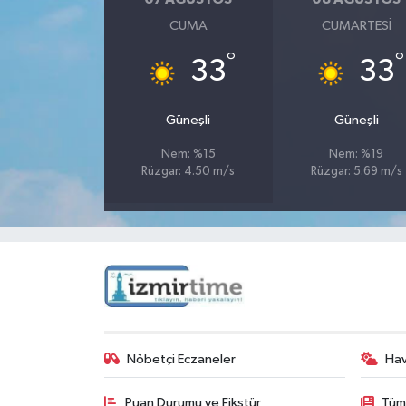
CUMA
CUMARTESI
°
°
33
33
Güneşli
Güneşli
Nem: %15
Nem: %19
Rüzgar: 4.50 m/s
Rüzgar: 5.69 m/s
Nöbetçi Eczaneler
Ha
Puan Durumu ve Fikstür
Tüm