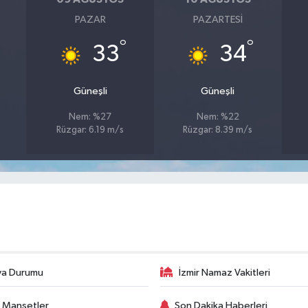
PAZAR
PAZARTESI
°
°
33
34
Güneşli
Güneşli
Nem: %27
Nem: %22
Rüzgar: 6.19 m/s
Rüzgar: 8.39 m/s
va Durumu
İzmir Namaz Vakitleri
 Manşetler
Son Dakika Haberleri