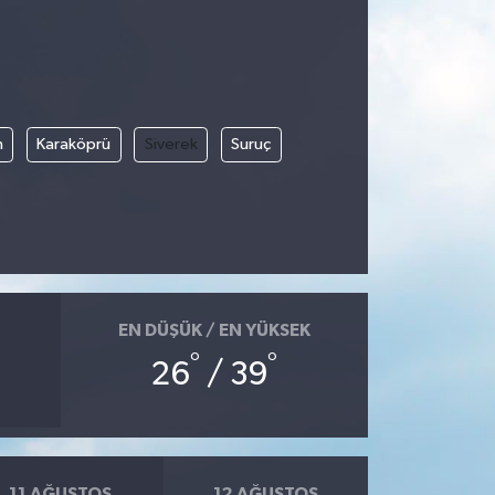
n
Karaköprü
Siverek
Suruç
EN DÜŞÜK / EN YÜKSEK
°
°
26
/ 39
11 AĞUSTOS
12 AĞUSTOS