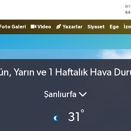
BI
64
DO
47
Foto Galeri
Video
Yazarlar
Siyaset
Ege
İzm
EU
55
ST
64
GR
65
Bİ
ün, Yarın ve 1 Haftalık Hava Du
13
Şanlıurfa
°
31