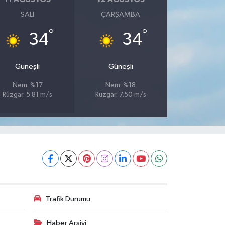
SALI
ÇARŞAMBA
°
°
34
34
Güneşli
Güneşli
Nem: %17
Nem: %18
Rüzgar: 5.81 m/s
Rüzgar: 7.50 m/s
Trafik Durumu
Haber Arşivi